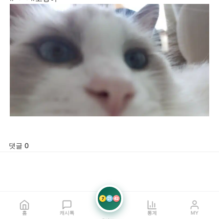
댓글 0
7
21
42
홈
캐시톡
통계
MY