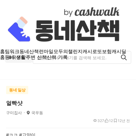
홈
팀워크
동네산책
런마일
모두의챌린지
캐시로또
보험
캐시딜
홈
동네 생활
주변 산책
산책 기록
국우동
동네 일상
얼빡샷
구미집사
국우동
327
12
1
2년 전
#ㅋㅋ #고양이