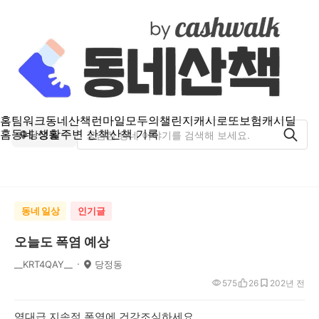
홈
팀워크
동네산책
런마일
모두의챌린지
캐시로또
보험
캐시딜
홈
동네 생활
주변 산책
산책 기록
당정동
동네 일상
인기글
오늘도 폭염 예상
__KRT4QAY__
당정동
575
26
20
2년 전
역대급 지속적 폭염에 건강조심하세요