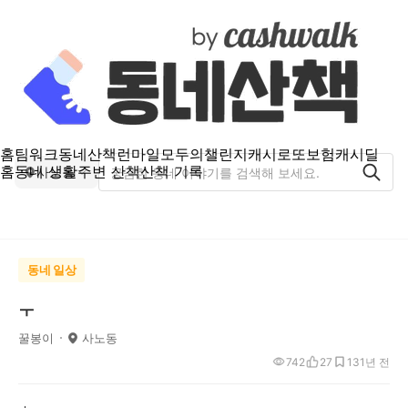
홈
팀워크
동네산책
런마일
모두의챌린지
캐시로또
보험
캐시딜
홈
동네 생활
주변 산책
산책 기록
사노동
동네 일상
ㅜ
꿀봉이
사노동
742
27
13
1년 전
ㅗ