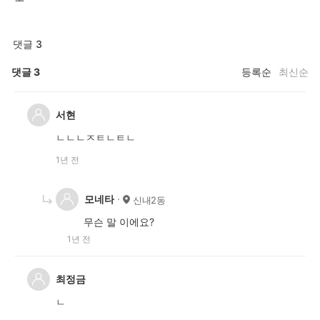
댓글 3
댓글
3
등록순
최신순
서현
ㄴㄴㄴㅈㅌㄴㅌㄴ
1년 전
모네타
신내2동
무슨 말 이에요?
1년 전
최정금
ㄴ