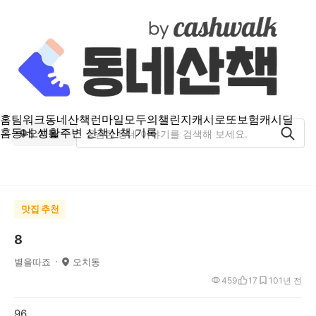
홈
팀워크
동네산책
런마일
모두의챌린지
캐시로또
보험
캐시딜
홈
동네 생활
주변 산책
산책 기록
오치동
맛집 추천
8
별을따죠
오치동
459
17
10
1년 전
96