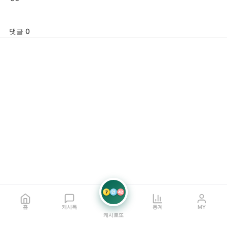
댓글 0
7
21
42
홈
캐시톡
통계
MY
캐시로또