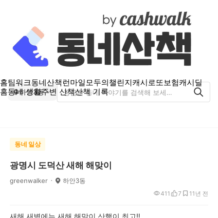
홈
팀워크
동네산책
런마일
모두의챌린지
캐시로또
보험
캐시딜
홈
동네 생활
주변 산책
산책 기록
하안3동
동네 일상
광명시 도덕산 새해 해맞이
greenwalker
하안3동
411
7
1
1년 전
새해 새벽에는 새해 해맞이 산행이 최고!!