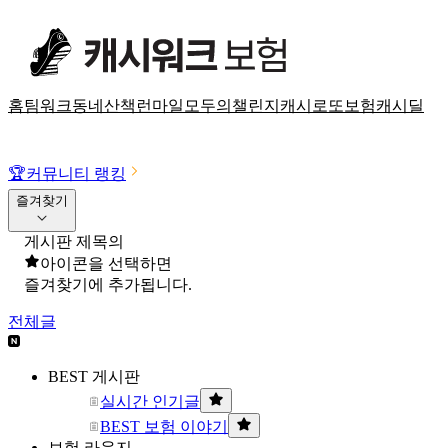
홈
팀워크
동네산책
런마일
모두의챌린지
캐시로또
보험
캐시딜
🏆
커뮤니티 랭킹
즐겨찾기
게시판 제목의
아이콘을 선택하면
즐겨찾기에 추가됩니다.
전체글
BEST 게시판
실시간 인기글
BEST 보험 이야기
보험 라운지