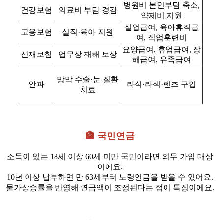
병원비 본인부담 축소,
건강보험
의료비 부담 경감
약제비 지원
실업급여, 육아휴직급
고용보험
실직·육아 지원
여, 직업훈련비
요양급여, 휴업급여, 장
산재보험
업무상 재해 보상
해급여, 유족급여
망막 수술·눈 질환
안과
라식·라섹·렌즈 구입
치료
🏦 국민연금
소득이 있는 18세 이상 60세 미만 국민이라면 의무 가입 대상
이에요.
10년 이상 납부하면 만 63세부터 노령연금을 받을 수 있어요.
물가상승률을 반영해 연금액이 조정된다는 점이 특징이에요.