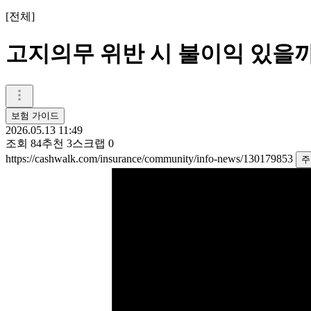
[
전체
]
고지의무 위반 시 불이익 있을까
보험 가이드
2026.05.13 11:49
조회
84
추천
3
스크랩
0
https://cashwalk.com/insurance/community/info-news/130179853
주