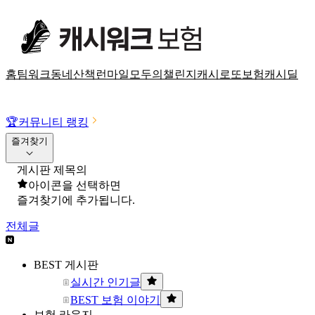
홈
팀워크
동네산책
런마일
모두의챌린지
캐시로또
보험
캐시딜
🏆
커뮤니티 랭킹
즐겨찾기
게시판 제목의
아이콘을 선택하면
즐겨찾기에 추가됩니다.
전체글
BEST 게시판
실시간 인기글
BEST 보험 이야기
보험 라운지