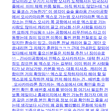
로딩이라고 우기기 시작함 오사카 도착해서는 입국심사
줄에서 이미 체력 반쯤 털림... 아직 뛰지도 않았는데 “내
일 풀코스 가능한가” 이 생각이 슬슬 올라옴 간사이공항
에서 오사카마라톤 엑스포 가는법 오사카마라톤 엑스포
장소는 인텍스 오사카 쪽 공항에서 바로 엑스포로 가는
사람도 많아서 캐리어 끌고 러닝화 신은 사람들 따라가
면 묘하게 안심됨ㅎ 나는 공항에서 리무진버스 타고 이
동했는데 짐이 있으면 이쪽이 훨씬 편함 전철로도 갈 수
있지만 환승이 있고.. 마라톤 전날 캐리어 들고 계단 오
르내리면 그 자체가 훈련임ㅋㅋㅋ 근데 안내판도 잘되어
있다해서 체력 좋으신분들은 지하철 추천 난 짐이슈로
^^ ,, 간사이공항에서 인텍스 오사카까지는 대략 한 시간
정도 잡으면 됨 엑스포 가는 길부터 이미 뛰러 온 사람들
티가 남 러닝가방, 카본화 박스, 대회 티셔츠, 캐리어 조
합이면 거의 확정임^^ 엑스포 도착하자마자 해야 할 일
엑스포에 도착하면 제일 먼저 해야 하는 건,, 배번호 수령
오사카마라톤 참가자는 엑스포에서 QR 확인을 하고
본인 확인 후 배번호 세트를 받아야 함 여기서 필요한 건
보통 메일이나 홈페이지에서 확인 가능한 참가자 QR 여
권 같은 신분증 본인 확인용 정보 이걸 확인하고 줄을 서
는데 생각보다 시간이 꽤 걸림 빨리빨리 문화에 익숙한
한국인 기준으로는 “아직도?” 싶은 순간이 몇 번 옴 근데