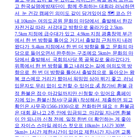
고 한국실명예방재단이 함께 주최하는 대회라 러닝하면
서 눈 건강 캠페인 의미도 같이 담겨있어요 🗺️ 코스 안
내 10km는 여의도공원 문화의 마당에서 출발해서 한강
자전거길 따라 서강대교 방향으로 올라가요 2.5km,
7.5km 지점에 급수대가 있고 4.9km 지점 광흥창역 부근
에서 한 번 방향을 틀어요 거기서 출발점 근처까지 내려
왔다가 9.4km 지점에서 한 번 더 방향을 틀고 문화의 마
당으로 들어오면서 완주하는 구조예요 5km는 문화의 마
당에서 출발해서 국회의사당 쪽 골목길로 올라갔다가
위쪽에서 한 번 방향을 틀고 내려오는 길에 여의도역 방
향으로 한 번 더 방향을 틀어서 출발점으로 돌아오는 왕
복 코스예요 거리가 짧아서 워밍업 삼아 뛰기 좋고 러닝
입문자도 무리 없이 도전할 수 있어요 💰 참가비 환불 규
정 환불은 접수 마감일까지만 신청할 수 있어요 홈페이
지에 있는 환불신청서(구글폼) 작성해서 제출하면 되고
확인은 사무국(1566-1936)으로 전화하면 돼요 ㅎ 환불금
은 대회 끝나고 2주 안에 입금되고 마감일 지나면 환불
이 안 되니까 신청 전에 일정 한번 더 확인하는 게 좋아
요 자이스 스마일 레이스 컷오프 10km는 1시간 30분
5km는 1시간 제한시간이 있어요 제한시간 지나면 교통