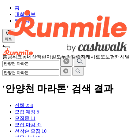
홈
대회 정보
커뮤니티
채팅
홈
팀워크
동네산책
런마일
모두의챌린지
캐시로또
보험
캐시딜
'안양천 마라톤' 검색 결과
전체
254
모집 예정
5
모집중
11
모집 마감
32
선착순 모집
10