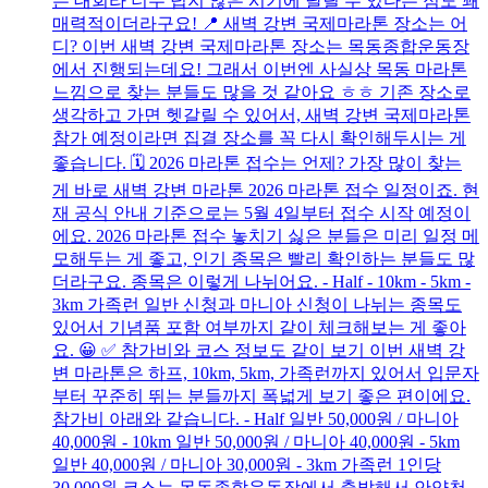
는 대회라 너무 덥지 않은 시기에 달릴 수 있다는 점도 꽤
매력적이더라구요! 📍 새벽 강변 국제마라톤 장소는 어
디? 이번 새벽 강변 국제마라톤 장소는 목동종합운동장
에서 진행되는데요! 그래서 이번엔 사실상 목동 마라톤
느낌으로 찾는 분들도 많을 것 같아요 ㅎㅎ 기존 장소로
생각하고 가면 헷갈릴 수 있어서, 새벽 강변 국제마라톤
참가 예정이라면 집결 장소를 꼭 다시 확인해두시는 게
좋습니다. 🗓️ 2026 마라톤 접수는 언제? 가장 많이 찾는
게 바로 새벽 강변 마라톤 2026 마라톤 접수 일정이죠. 현
재 공식 안내 기준으로는 5월 4일부터 접수 시작 예정이
에요. 2026 마라톤 접수 놓치기 싫은 분들은 미리 일정 메
모해두는 게 좋고, 인기 종목은 빨리 확인하는 분들도 많
더라구요. 종목은 이렇게 나뉘어요. - Half - 10km - 5km -
3km 가족런 일반 신청과 마니아 신청이 나뉘는 종목도
있어서 기념품 포함 여부까지 같이 체크해보는 게 좋아
요. 😀 ✅ 참가비와 코스 정보도 같이 보기 이번 새벽 강
변 마라톤은 하프, 10km, 5km, 가족런까지 있어서 입문자
부터 꾸준히 뛰는 분들까지 폭넓게 보기 좋은 편이에요.
참가비 아래와 같습니다. - Half 일반 50,000원 / 마니아
40,000원 - 10km 일반 50,000원 / 마니아 40,000원 - 5km
일반 40,000원 / 마니아 30,000원 - 3km 가족런 1인당
30,000원 코스는 목동종합운동장에서 출발해서 안양천,