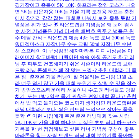
경기장이고 종목이 5K, 10K, 하프라는 점임 코스가 나오
면 5K는 입문자용 10K는 가을 기록 도전용 하프는 춘천
에서 장거리 감각 잡는 대회로 나눠서 보면 좋을 듯함 기
념품은 뭐가 있나 🎁 라운드랩런 기념품은 꽤 눈에 띔ㅎ
ㅎ 사전 기념품은 기념 티셔츠 배번호 완주 기념품은 완
주 메달 간식 + 라운드랩 제품 4종: 독도 토너 200ml 독도
워터겔마스크 자작나무 수분 크림 50ml 자작나무 수분
선 스프레이 이 구성임!!! 혜자마라톤 ㄷㄷ 시상금은 아
래이미지 참고바람! 11월이면 슬슬 아침 공기도 차고 러
닝 후 피부도 건조해지기 쉬운 시즌이라 라운드랩 브랜
드랑 러닝 콘셉트가 꽤 잘 맞는 느낌~? 춘천 대회라 더 좋
은 점 춘천은 가을 러닝이 잘 어울리는 도시임 11월 초
라 너무 덥지 않고 가을 대회 분위기도 살릴 수 있음 장소
가 송암스포츠타운이라 서울이나 수도권 러너들도 당일
치기 또는 1박 2일로 묶기 괜찮은 편임 대회 끝나고 춘천
에서 밥 먹고 돌아오는 코스까지 생각하면 라운드랩런은
러닝 대회라기보다 짧은 런트립 느낌으로 잡아도 좋을
듯함 🍂 이런 사람에게 추천 춘천 러닝대회 찾는 사람
5K, 10K로 가을 대회 하나 뛰고 싶은 초보 러너 하프코스
기록을 한 번 점검해보고 싶은 러너 기념품 구성이 좋은
마라톤을 찾는 사람 브랜드 러닝 대회 분위기를 좋아하