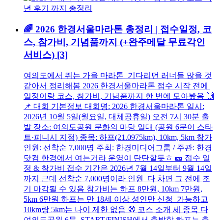
🌈 2026 한경서울마라톤 총정리 | 접수일정, 코
스, 참가비, 기념품까지 (+완주메달 무료각인
서비스)
[3]
여의도에서 뛰는 가을 마라톤 기다리던 러너들 많을 것
같아서 정리해봄 2026 한경서울마라톤 접수 시작 전에
일정이랑 코스, 참가비, 기념품까지 한 번에 모아봤음 🙌
📌 대회 기본정보 대회명: 2026 한경서울마라톤 일시:
2026년 10월 5일(월요일, 대체공휴일) 오전 7시 30분 출
발 장소: 여의도공원 문화의 마당 일대 (공원 6문이 스타
트·피니시 지점) 종목: 하프(21.0975km), 10km, 5km 참가
인원: 선착순 7,000명 주최: 한경미디어그룹 / 주관: 한경
닷컴 한경에서 여는거라 운영이 탄탄할듯ㅎ 🎫 접수 일
정 & 참가비 접수 기간은 2026년 7월 14일부터 9월 14일
까지 근데 선착순 7,000명이라 인원 다 차면 그 전에 조
기 마감될 수 있음 참가비는 하프 8만원, 10km 7만원,
5km 6만원 하프는 만 18세 이상 성인만 신청 가능하고
10km랑 5km는 나이 제한 없음 🧭 코스 소개 세 종목 다
여의도공원 6문 START/FINISH에서 출발함 하프는 출