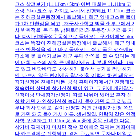
코스 살펴보기 (11.11km / 5km) 이번 대회는 11.11km 코
스랑 5km 코스 두 가지로 나눠서 진행돼요 11.11km 코스
는 진해공설운동장에서 출발해서 해군 영내코스로 들어
가 1차 반환점을 찍고, 해군사관학교 박물관 부근에서 2
차 반환점을 돈 다음 남원로터리와 운동장 사거리를 지
나 다시 진해공설운동장으로 들어오는 구간이에요 5km
코스는 똑같이 진해공설운동장에서 출발해서 해군 영내
코스 반환점을 찍고 바로 돌아오는 짧고 굵은 코스예요
평소에 못 들어가보는 해군 부대 안쪽을 뛸 수 있다는 게
이 대회 코스의 제일 큰 매력이에요 ⚓ 부대 안이라 그늘
도 있고 바닷바람도 선선하게 불어서 늦가을 러닝하기
엔 나쁘지 않은 편이에요 참가신청 이렇게 하면 돼요 ✅
참가신청은 진해마라톤 공식 홈페이지에서만 진행돼요
접속하면 상단에 참가신청 탭이 있고 그 안에 개인참가
신청이랑 단체참가신청이 따로 나뉘어 있어요 혼자 신
청할 거면 개인참가신청 눌러서 들어가면 되고 러닝크
루나 회사 단위로 같이 신청할 거면 단체참가신청 쪽으
로 가면 돼요 들어가서 이름, 생년월일, 연락처 같은 인적
사항 입력하고 11.11km랑 5km 중에 종목 선택한 다음
참가비 결제까지 마치면 접수 끝이에요 결제는 계좌이체
나 카드결제로 진행되고 결제 완료되면 문자나 메일로