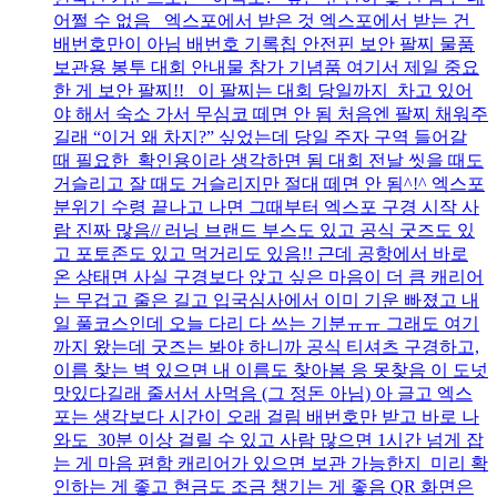
어쩔 수 없음 엑스포에서 받은 것 엑스포에서 받는 건
배번호만이 아님 배번호 기록칩 안전핀 보안 팔찌 물품
보관용 봉투 대회 안내물 참가 기념품 여기서 제일 중요
한 게 보안 팔찌!! 이 팔찌는 대회 당일까지 차고 있어
야 해서 숙소 가서 무심코 떼면 안 됨 처음엔 팔찌 채워주
길래 “이거 왜 차지?” 싶었는데 당일 주자 구역 들어갈
때 필요한 확인용이라 생각하면 됨 대회 전날 씻을 때도
거슬리고 잘 때도 거슬리지만 절대 떼면 안 됨^!^ 엑스포
분위기 수령 끝나고 나면 그때부터 엑스포 구경 시작 사
람 진짜 많음// 러닝 브랜드 부스도 있고 공식 굿즈도 있
고 포토존도 있고 먹거리도 있음!! 근데 공항에서 바로
온 상태면 사실 구경보다 앉고 싶은 마음이 더 큼 캐리어
는 무겁고 줄은 길고 입국심사에서 이미 기운 빠졌고 내
일 풀코스인데 오늘 다리 다 쓰는 기분ㅠㅠ 그래도 여기
까지 왔는데 굿즈는 봐야 하니까 공식 티셔츠 구경하고,
이름 찾는 벽 있으면 내 이름도 찾아봄 응 못찾음 이 도넛
맛있다길래 줄서서 사먹음 (그 정돈 아님) 아 글고 엑스
포는 생각보다 시간이 오래 걸림 배번호만 받고 바로 나
와도 30분 이상 걸릴 수 있고 사람 많으면 1시간 넘게 잡
는 게 마음 편함 캐리어가 있으면 보관 가능한지 미리 확
인하는 게 좋고 현금도 조금 챙기는 게 좋음 QR 화면은