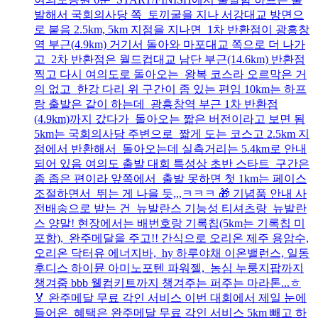
발해서 국회의사당 쪽 토끼굴을 지나 서강대교 방면으
로 붙음 2.5km, 5km 지점을 지나면 1차 반환점이 광흥창
역 부근(4.9km) 거기서 돌아와 마포대교 쪽으로 더 나가
고 2차 반환점은 월드컵대교 남단 부근(14.6km) 반환점
찍고 다시 여의도로 돌아오는 왕복 코스라 오르막은 거
의 없고 한강 다리 위 구간이 좀 있는 편임 10km는 하프
랑 출발은 같이 하는데 광흥창역 부근 1차 반환점
(4.9km)까지 갔다가 돌아오는 짧은 버전이라고 보면 됨
5km는 국회의사당 주변으로 짧게 도는 코스고 2.5km 지
점에서 반환해서 돌아오는데 실측거리는 5.4km로 안내
되어 있음 여의도 출발 대회 특성상 초반 스타트 구간은
좀 좁은 편이라 앞쪽에서 출발 못하면 첫 1km는 페이스
조절하면서 뛰는 게 나을 듯,,,ㅋㅋㅋ 🎁 기념품 안내 사
전배송으로 받는 건 뉴발란스 기능성 티셔츠랑 뉴발란
스 양말! 현장에서는 배번호랑 기록칩(5km는 기록칩 미
포함), 완주메달을 주고!! 간식으로 오리온 제주 용암수,
오리온 닥터유 에너지바, hy 하루야채 이온밸런스, 일동
후디스 하이뮨 아미노포텐 파워젤, 농심 누룽지팝까지
챙겨줌 bbb 웰컴키트까지 챙겨주는 퍼주는 마라톤...ㅎ
🏅 완주메달 무료 각인 서비스 이번 대회에서 제일 눈에
들어온 혜택은 완주메달 무료 각인 서비스 5km 빼고 하