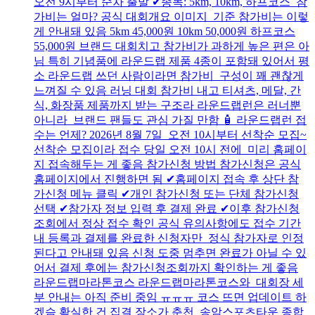
오전 9시부터 순차 출발 ✔종목: 5km, 10km, 하프코스 참
가비는 얼마? 공식 대회개요 이미지 기준 참가비는 이렇
게 안내돼 있음 5km 45,000원 10km 50,000원 하프코스
55,000원 브랜드 대회치고 참가비가 과하게 높은 편은 아
님 특히 기념품에 라운드랩 제품 4종이 포함돼 있어서 평
소 라운드랩 쓰던 사람이라면 참가비 구성이 꽤 괜찮게
느껴질 수 있음 러닝 대회 참가비 내고 티셔츠, 메달, 간
식, 화장품 제품까지 받는 구조라 라운드랩런은 러너뿐
아니라 브랜드 팬들도 관심 가질 만함 🧴 라운드랩런 접
수는 언제? 2026년 8월 7일 오전 10시부터 선착순 모집~
선착순 모집이라 접수 당일 오전 10시 전에 미리 홈페이
지 접속해두는 게 좋음 참가신청 방법 참가신청은 공식
홈페이지에서 진행하면 됨 ✔홈페이지 접속 후 상단 참
가신청 메뉴 클릭 ✔개인 참가신청 또는 단체 참가신청
선택 ✔참가자 정보 입력 후 결제 완료 ✔이후 참가신청
조회에서 정상 접수 확인 공식 유의사항에도 접수 기간
내 등록과 결제를 완료한 신청자만 정식 참가자로 인정
된다고 안내돼 있음 신청 도중 멈추면 완료가 아닐 수 있
어서 결제 후에는 참가신청조회까지 확인하는 게 좋음
라운드랩마라톤코스 라운드랩마라톤코스와 대회장 세
부 안내는 아직 준비 중임 ㅠㅠㅠ 코스 뜨면 업데이트 하
겠슴 확실한 건 집결 장소가 춘천 송암스포츠타운 종합