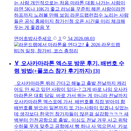
는 사람 개인적으로는 처음 마라톤 대회 나가는 사람이
라면 5K나 10K가 좋고 러닝을 꾸준히 해온 사람이라면
하프까지 노려볼 만해 보임 라운드랩런접수 노리는 사람
들은 공식 홈페이지 참가신청 오픈 시간을 미리 체크해
두는 게 좋겠음 🏅
연어초밥사주세요
3
54
2026.08.03
🏅 오사카마라톤 엑스포 방문 후기, 배번호 수
령 방법(+풀코스 참가 후기까지)
[3]
오사카마라톤 뛰러 간다고 해놓고 출발 전날까지 캐리
어도 안 싸고 있던 사람이 있다~? 그게 바로 나임 오사카
마라톤은 대회 당일 바로 가서 뛰는 게 아니라 전날까지
오사카마라톤 엑스포에 가서 배번호를 직접 받아야 함
배번호를 받으러 일본까지 또 가는사람이 있겠냐 싶었는
데 생각보다 한국인 참가자들이 많은걸 실감함ㅋㅋㅋ 새
벽부터 인천공항으로 출발.. 이심도 전날 겨우 사고 위탁
수하물 무게 맞추고 공항에서 빵 하나 사 먹으면서 카보