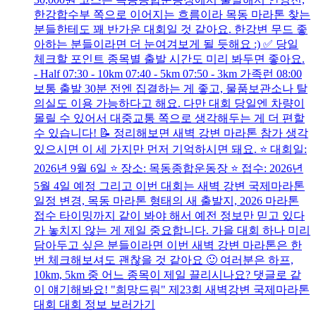
한강합수부 쪽으로 이어지는 흐름이라 목동 마라톤 찾는
분들한테도 꽤 반가운 대회일 것 같아요. 한강변 무드 좋
아하는 분들이라면 더 눈여겨보게 될 듯해요 :) ✅ 당일
체크할 포인트 종목별 출발 시간도 미리 봐두면 좋아요.
- Half 07:30 - 10km 07:40 - 5km 07:50 - 3km 가족런 08:00
보통 출발 30분 전엔 집결하는 게 좋고, 물품보관소나 탈
의실도 이용 가능하다고 해요. 다만 대회 당일엔 차량이
몰릴 수 있어서 대중교통 쪽으로 생각해두는 게 더 편할
수 있습니다! 📝 정리해보면 새벽 강변 마라톤 참가 생각
있으시면 이 세 가지만 먼저 기억하시면 돼요. ⭐ 대회일:
2026년 9월 6일 ⭐ 장소: 목동종합운동장 ⭐ 접수: 2026년
5월 4일 예정 그리고 이번 대회는 새벽 강변 국제마라톤
일정 변경, 목동 마라톤 형태의 새 출발지, 2026 마라톤
접수 타이밍까지 같이 봐야 해서 예전 정보만 믿고 있다
가 놓치지 않는 게 제일 중요합니다. 가을 대회 하나 미리
담아두고 싶은 분들이라면 이번 새벽 강변 마라톤은 한
번 체크해보셔도 괜찮을 것 같아요 🙂 여러분은 하프,
10km, 5km 중 어느 종목이 제일 끌리시나요? 댓글로 같
이 얘기해봐요! "희망드림" 제23회 새벽강변 국제마라톤
대회 대회 정보 보러가기