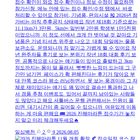
접수 확인이 와요 접수 확인이나 정보 수정이 필요하면
참가신청 메뉴 안에 있는 접수 확인/수정 탭에서 바로
처리할 수 있어요 참가비, 기념품, 편의시설 🎽 2026년 참
가비는 아직 추후공지 상태예요 작년 제18회 기준으로는
11.11km가 3만원, 5km는 일반부 2만원 학생부 1만5천원
이었으니까 이 정도 선에서 크게 안 벗어날 것 같아요 기
념품은 기념 티셔츠 위주로 나오고 대회 당일에는 물품
보관소도 운영되니까 짐 맡기고 가볍게 뛸 수 있어요 작
년 완주자들 후기로 보는 분위기 작년 18회 대회 후기 보
면 공통적으로 나오는 얘기들이 있어요 출발하고 3km
정도까지는 몸이 덜 풀려서 뻣뻣한 느낌이 드는데 그 구
간만 넘기면 페이스가 확 편해진다는 후기가 많아요 부
대 안쪽 코스라 평소 러닝하면서 못 보는 풍경이라 그 자
체로 재미있다는 얘기도 꽤 있어요 결승선 통과하고 나
서 경품 추첨 이벤트도 있어서 끝까지 남아있는 사람들
도 많았다고 해요 셔틀버스 운행 관련해서는 인원이 몰
리면 대기시간이 좀 길어질 수 있으니까 여유있게 이동
하는 게 마음 편해요 🚌 2026 진해마라톤 접수기간 놓치
지 말고 미리 체크해두세요🔥
일십백천
2
9
2026.08.05