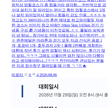
위치상 업힐코스가 좀 힘들거라 생각함.... 전반적으로 급
수대 설치가 잘 되어있는 편이고 특히 업힐코스에서 3개
나 설치 되어있어서 얼마나 힘들지 감도 안옴...ㅎㅎㅎ 누
적고도가 300이라니까 훈련 제대로 하고와야할듯 자세
한 코스는 이미지 참고 바람!! 10km 5km 3.65km 걷기 기
념품 구성 🎁 기념품이 미친것같음..ㄷㄷ 풀빌라 숙박권
이 넘 탐남... 참가비도 싼데 이래도되나 싶긴하지만 ..ㅎ
ㅎ 완주메달은 마라톤과 걷기 모두 지급 간식은 음료 1
개, 초코바 1개, 호두과자 2개~! 올해 2번째로 개최하는
대횐데 작년 후기 보면 업힐이 역시 심하다는 후기가 많
이 보임..ㅋㅋㅋ 그래도 11월이면 덥진 않으니까 다행이
라고 생각해야하나..?ㅋㅋㅋ 천안마라톤 관심있는 분들
은 지금 접수창구 열려있을 때 신청 ㄱㄱ!! 🔥
띠로리
0
4
2026.08.06