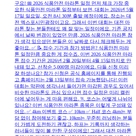
구요! 📅 2026 식품안전 마라톤 일정 먼저 체크 가장 중
요한 식품안전 마라톤 일정부터 보면, 대회는 2026년 5월
17일 일요일, 오전 8시 30분 출발 예정이에요. 장소는 대
전 엑스포시민광장이고요. 그래서 이번 대회는 대전 마
라톤 찾는 분들한테도 꽤 잘 맞는 일정이에요. 기존 공지
에서 날짜 변경이 있었던 만큼, 2026 식품안전 마라톤 참
가 생각 있으셨던 분들은 이 날짜로 다시 체크해두는 게
좋아요. ✅ 📝 접수 기간과 참가 방법은? 식품안전 마라
톤 일정만큼 중요한 게 접수죠. 이번 2026 식품안전 마라
톤 접수 기간은 2026년 2월 20일부터 4월 15일까지로 안
내돼 있고, 선착순 5,000명 마감이에요. 다들 신청 미리
잘 하셨나요? 참가 신청은 공식 홈페이지를 통해 진행되
고 홈페이지는 2월 13일부터 접속 가능했답니다! 이런
대회는 막판에 생각나서 들어가면 마감된 경우도 있어서
비슷한 마라톤도 관심 있으시면 접수 일정은 미리 캘린
더에 넣어두는 게 마음 편해요. 🏃 코스는 어떻게 나뉘어
있나요? 이번 식품안전 마라톤 종목은 이렇게 구성돼 있
어요. ✅ 4km 이벤트 코스 ✅ 10km ✅ Half 코스 4km는 부
담 없이 참여해보기 좋고, 10km는 꾸준히 러닝하는 분들
이 가볍게 도전하기 괜찮고, 하프는 기록까지 생각하는
러너들이 많이 볼 만한 구성이에요! 그래서 대전 마라톤