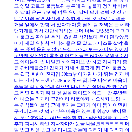
고 양말 고르고 물품보관 봉투에 뭐 넣을지 정리함 배번
호 달 때 은근 고민됨 너무 위에 달면 팔에 걸릴 것 같고
너무 아래 달면 사진에 이상하게 나올 것 같았슨.. 결국
거울 앞에서 한참 서 있다가 대충 달게 됨 저녁은 근처 라
맨가게로 가서 간단하게먹음 근데 너무 맛있었어 ㅋㅋㅋ
ㅋ 풀코스 뛰어본 후기 초반은 생각보다 몸이 괜찮았음
이게 제일 위험함 컨디션 좋은 줄 알고 페이스를 살짝 올
림 ㅠ 주변 응원도 많고 도심 코스라 보는 재미도 있어서
초반엔 정신없이 흘러감 어르신들도 앉아서 응원해주시
고 아이들이 손 내밀면 하이파이브 안 하고 지나가기 힘
듦 간바레들으면 갑자기 자세 바로잡게 됨 근데 풀코스
는 결국 후반이 진짜임 30km 넘어가면 내가 뛰는 건지 버
티는 건지 모르겠고 32km 전후로 업다운 나오면 마음이
흔들림 걷고 싶은데 걸으면 다시 뛰기 싫어질까 봐 무섭
고 뛰면 다리가 터질 것 같음 마이도에이드 구간 후반부
에 나오는 먹거리 구간이라 타코야키나 오사카 느낌 나
는 간식들이 보임 근데 문제는 그때가 이미 몸이 예민한
구간이라는 것 먹고 싶은 마음은 있는데 위장이 받아줄
지 모르겠었음.. 그래도 열심히 하나 집어먹어쥼 ㅎ 완주
후기 피니시 라인 지나자마자 눈물 나올뻔ㅋㅋㅋㅋㅋ 메
달 받고 타월 받고 물 마시고 걷는데 다리가 내 다리가 아