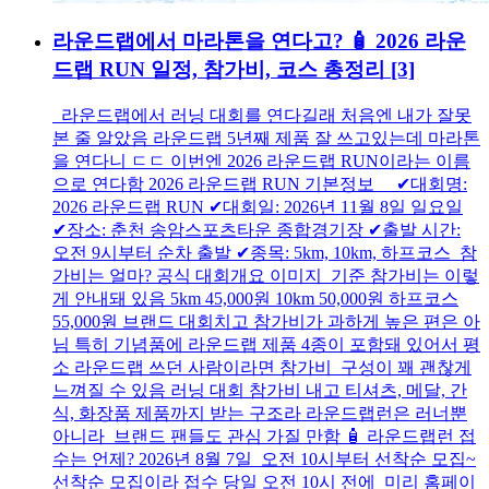
라운드랩에서 마라톤을 연다고? 🧴 2026 라운
드랩 RUN 일정, 참가비, 코스 총정리
[3]
라운드랩에서 러닝 대회를 연다길래 처음엔 내가 잘못
본 줄 알았음 라운드랩 5년째 제품 잘 쓰고있는데 마라톤
을 연다니 ㄷㄷ 이번엔 2026 라운드랩 RUN이라는 이름
으로 연다함 2026 라운드랩 RUN 기본정보 ✔대회명:
2026 라운드랩 RUN ✔대회일: 2026년 11월 8일 일요일
✔장소: 춘천 송암스포츠타운 종합경기장 ✔출발 시간:
오전 9시부터 순차 출발 ✔종목: 5km, 10km, 하프코스 참
가비는 얼마? 공식 대회개요 이미지 기준 참가비는 이렇
게 안내돼 있음 5km 45,000원 10km 50,000원 하프코스
55,000원 브랜드 대회치고 참가비가 과하게 높은 편은 아
님 특히 기념품에 라운드랩 제품 4종이 포함돼 있어서 평
소 라운드랩 쓰던 사람이라면 참가비 구성이 꽤 괜찮게
느껴질 수 있음 러닝 대회 참가비 내고 티셔츠, 메달, 간
식, 화장품 제품까지 받는 구조라 라운드랩런은 러너뿐
아니라 브랜드 팬들도 관심 가질 만함 🧴 라운드랩런 접
수는 언제? 2026년 8월 7일 오전 10시부터 선착순 모집~
선착순 모집이라 접수 당일 오전 10시 전에 미리 홈페이