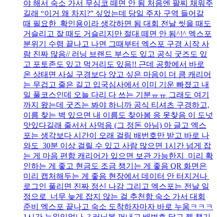
야 해서 숙소 가서 무심코 떼면 안 됨 처음엔 팔찌 채워주
길래 “이거 왜 차지?” 싶었는데 당일 주자 구역 들어갈
때 필요한 확인용이라 생각하면 됨 대회 전날 씻을 때도
거슬리고 잘 때도 거슬리지만 절대 떼면 안 됨^!^ 엑스포
분위기 수령 끝나고 나면 그때부터 엑스포 구경 시작 사
람 진짜 많음// 러닝 브랜드 부스도 있고 공식 굿즈도 있
고 포토존도 있고 먹거리도 있음!! 근데 공항에서 바로
온 상태면 사실 구경보다 앉고 싶은 마음이 더 큼 캐리어
는 무겁고 줄은 길고 입국심사에서 이미 기운 빠졌고 내
일 풀코스인데 오늘 다리 다 쓰는 기분ㅠㅠ 그래도 여기
까지 왔는데 굿즈는 봐야 하니까 공식 티셔츠 구경하고,
이름 찾는 벽 있으면 내 이름도 찾아봄 응 못찾음 이 도넛
맛있다길래 줄서서 사먹음 (그 정돈 아님) 아 글고 엑스
포는 생각보다 시간이 오래 걸림 배번호만 받고 바로 나
와도 30분 이상 걸릴 수 있고 사람 많으면 1시간 넘게 잡
는 게 마음 편함 캐리어가 있으면 보관 가능한지 미리 확
인하는 게 좋고 현금도 조금 챙기는 게 좋음 QR 화면은
미리 캡처해두는 게 좋음 현장에서 데이터 안 터지거나
로그인 풀리면 진짜 정신 나감 그리고 엑스포는 전날 일
정으로 너무 늦게 잡지 않는 걸 추천함 숙소 가서 대회
준비 엑스포 끝나고 숙소 도착하자마자 바로 누움ㅋㅋㅋ
1시간 누워있었나..? 러닝복 꺼내고 배번호 달고 젤 챙기