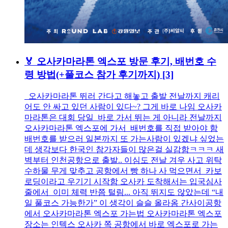
🏅 오사카마라톤 엑스포 방문 후기, 배번호 수
령 방법(+풀코스 참가 후기까지)
[3]
오사카마라톤 뛰러 간다고 해놓고 출발 전날까지 캐리
어도 안 싸고 있던 사람이 있다~? 그게 바로 나임 오사카
마라톤은 대회 당일 바로 가서 뛰는 게 아니라 전날까지
오사카마라톤 엑스포에 가서 배번호를 직접 받아야 함
배번호를 받으러 일본까지 또 가는사람이 있겠냐 싶었는
데 생각보다 한국인 참가자들이 많은걸 실감함ㅋㅋㅋ 새
벽부터 인천공항으로 출발.. 이심도 전날 겨우 사고 위탁
수하물 무게 맞추고 공항에서 빵 하나 사 먹으면서 카보
로딩이라고 우기기 시작함 오사카 도착해서는 입국심사
줄에서 이미 체력 반쯤 털림... 아직 뛰지도 않았는데 “내
일 풀코스 가능한가” 이 생각이 슬슬 올라옴 간사이공항
에서 오사카마라톤 엑스포 가는법 오사카마라톤 엑스포
장소는 인텍스 오사카 쪽 공항에서 바로 엑스포로 가는