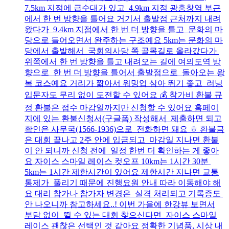
7.5km 지점에 급수대가 있고 4.9km 지점 광흥창역 부근
에서 한 번 방향을 틀어요 거기서 출발점 근처까지 내려
왔다가 9.4km 지점에서 한 번 더 방향을 틀고 문화의 마
당으로 들어오면서 완주하는 구조예요 5km는 문화의 마
당에서 출발해서 국회의사당 쪽 골목길로 올라갔다가
위쪽에서 한 번 방향을 틀고 내려오는 길에 여의도역 방
향으로 한 번 더 방향을 틀어서 출발점으로 돌아오는 왕
복 코스예요 거리가 짧아서 워밍업 삼아 뛰기 좋고 러닝
입문자도 무리 없이 도전할 수 있어요 💰 참가비 환불 규
정 환불은 접수 마감일까지만 신청할 수 있어요 홈페이
지에 있는 환불신청서(구글폼) 작성해서 제출하면 되고
확인은 사무국(1566-1936)으로 전화하면 돼요 ㅎ 환불금
은 대회 끝나고 2주 안에 입금되고 마감일 지나면 환불
이 안 되니까 신청 전에 일정 한번 더 확인하는 게 좋아
요 자이스 스마일 레이스 컷오프 10km는 1시간 30분
5km는 1시간 제한시간이 있어요 제한시간 지나면 교통
통제가 풀리기 때문에 진행요원 안내 따라 이동해야 해
요 대리 참가나 참가자 변경은 실격 처리되고 기록증도
안 나오니까 참고하세요..! 이번 가을에 한강뷰 보면서
부담 없이 뛸 수 있는 대회 찾으신다면 자이스 스마일
레이스 괜찮은 선택인 것 같아요 정확한 기념품, 시상 내