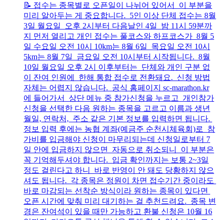
📝 접수는 종목별로 오픈일이 나뉘어 있어서 이 부분을
미리 알아두는 게 중요합니다. 5인 이상 단체 접수는 8월
3일 월요일 오후 2시부터 다음날인 4일 밤 11시 59분까
지 먼저 열리고 개인 접수는 풀코스와 하프코스가 8월 5
일 수요일 오전 10시 10km는 8월 6일 목요일 오전 10시
5km는 8월 7일 금요일 오전 10시부터 시작됩니다. 8월
10일 월요일 오후 2시 이후부터는 단체와 개인 구분 없
이 잔여 인원에 한해 통합 접수로 전환돼요. 신청 방법
자체는 어렵지 않습니다. 공식 홈페이지 sc-marathon.kr
에 들어가서 상단 메뉴 중 참가신청을 누르고 개인참가
신청을 선택한 다음 원하는 종목을 고르고 이름과 생년
월일, 연락처, 주소 같은 기본 정보를 입력하면 됩니다.
정보 입력 후에는 농협 계좌(예금주 순천시체육회)로 참
가비를 입금해야 신청이 마무리되는데 신청일로부터 7
일 안에 입금하지 않으면 자동으로 취소되니 이 부분은
꼭 기억해두셔야 합니다. 입금 확인까지는 보통 2~3일
정도 걸린다고 하니 바로 반영이 안 돼도 당황하지 않으
셔도 됩니다. 각 종목은 정원이 차면 접수기간 중이라도
바로 마감되는 선착순 방식이라 원하는 종목이 있다면
오픈 시간에 맞춰 미리 대기하는 걸 추천드려요. 종목 변
경은 잔여석이 있을 때만 가능하고 환불 신청은 10월 16