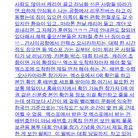
사람도 많아서 캐리어 끌고 러닝화 신은 사람들 따라가
면 묘하게 안심됨ㅎ 나는 공항에서 리무진버스 타고 이
동했는데 짐이 있으면 이쪽이 훨씬 편함 전철로도 갈 수
있지만 환승이 있고.. 마라톤 전날 캐리어 들고 계단 오
르내리면 그 자체가 훈련임ㅋㅋㅋ 근데 안내판도 잘되어
있다해서 체력 좋으신분들은 지하철 추천 난 짐이슈로
^^ ,, 간사이공항에서 인텍스 오사카까지는 대략 한 시간
정도 잡으면 됨 엑스포 가는 길부터 이미 뛰러 온 사람들
티가 남 러닝가방, 카본화 박스, 대회 티셔츠, 캐리어 조
합이면 거의 확정임^^ 엑스포 도착하자마자 해야 할 일
엑스포에 도착하면 제일 먼저 해야 하는 건,, 배번호 수령
오사카마라톤 참가자는 엑스포에서 QR 확인을 하고
본인 확인 후 배번호 세트를 받아야 함 여기서 필요한 건
보통 메일이나 홈페이지에서 확인 가능한 참가자 QR 여
권 같은 신분증 본인 확인용 정보 이걸 확인하고 줄을 서
는데 생각보다 시간이 꽤 걸림 빨리빨리 문화에 익숙한
한국인 기준으로는 “아직도?” 싶은 순간이 몇 번 옴 근데
어쩔 수 없음 엑스포에서 받은 것 엑스포에서 받는 건
배번호만이 아님 배번호 기록칩 안전핀 보안 팔찌 물품
보관용 봉투 대회 안내물 참가 기념품 여기서 제일 중요
한 게 보안 팔찌!! 이 팔찌는 대회 당일까지 차고 있어