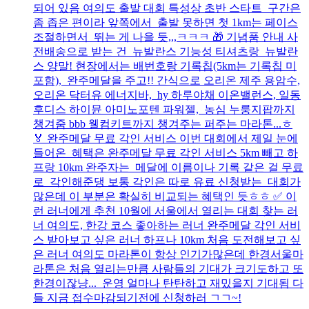
되어 있음 여의도 출발 대회 특성상 초반 스타트 구간은
좀 좁은 편이라 앞쪽에서 출발 못하면 첫 1km는 페이스
조절하면서 뛰는 게 나을 듯,,,ㅋㅋㅋ 🎁 기념품 안내 사
전배송으로 받는 건 뉴발란스 기능성 티셔츠랑 뉴발란
스 양말! 현장에서는 배번호랑 기록칩(5km는 기록칩 미
포함), 완주메달을 주고!! 간식으로 오리온 제주 용암수,
오리온 닥터유 에너지바, hy 하루야채 이온밸런스, 일동
후디스 하이뮨 아미노포텐 파워젤, 농심 누룽지팝까지
챙겨줌 bbb 웰컴키트까지 챙겨주는 퍼주는 마라톤...ㅎ
🏅 완주메달 무료 각인 서비스 이번 대회에서 제일 눈에
들어온 혜택은 완주메달 무료 각인 서비스 5km 빼고 하
프랑 10km 완주자는 메달에 이름이나 기록 같은 걸 무료
로 각인해준댕 보통 각인은 따로 유료 신청받는 대회가
많은데 이 부분은 확실히 비교되는 혜택인 듯ㅎㅎ ✅ 이
런 러너에게 추천 10월에 서울에서 열리는 대회 찾는 러
너 여의도, 한강 코스 좋아하는 러너 완주메달 각인 서비
스 받아보고 싶은 러너 하프나 10km 처음 도전해보고 싶
은 러너 여의도 마라톤이 항상 인기가많은데 한경서울마
라톤은 처음 열리는만큼 사람들의 기대가 크기도하고 또
한경이잖냥... 운영 얼마나 탄탄하고 재밌을지 기대됨 다
들 지금 접수마감되기전에 신청하러 ㄱㄱ~!