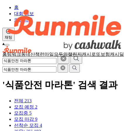
홈
대회 정보
커뮤니티
채팅
홈
팀워크
동네산책
런마일
모두의챌린지
캐시로또
보험
캐시딜
'식품안전 마라톤' 검색 결과
전체
213
모집 예정
2
모집중
5
모집 마감
9
선착순 모집
4