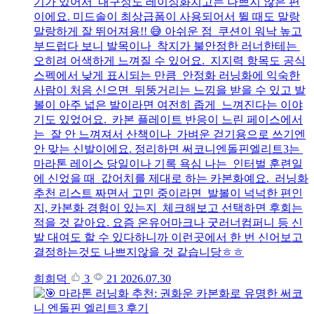
기가 있어서 내구성도 레이싱화치고는 나쁘지 않은 편
이에요. 미드솔이 최상급폼이 사용되어서 뛸 때도 말랑
말랑하게 잘 뛰어져용!! 😅 아쉬운 점 쿠션이 워낙 높고
부드럽다 보니 발목이나 착지가 불안정한 러너한테는
오히려 어색하게 느껴질 수 있어요. 지지력 항목도 공식
스펙에서 낮게 표시되는 만큼 안정화 러닝화에 익숙한
사람이 처음 신으면 뒤뚱거리는 느낌을 받을 수 있고 발
볼이 아주 넓은 발이라면 여전히 좁게 느껴진다는 이야
기도 있었어요. 카본 플레이트 반응이 느린 페이스에서
는 잘 안 느껴져서 산책이나 가벼운 걷기용으로 쓰기엔
안 맞는 신발이에요. 정리하면 써코니엔돌핀엘리트3는
마라톤 레이스 당일이나 기록 욕심 나는 인터벌 훈련일
에 신었을 때 값어치를 제대로 하는 카본화예요. 러닝화
추천 리스트 짜면서 고민 중이라면 발볼이 넉넉한 편인
지, 카본화 경험이 있는지 체크해보고 선택하면 후회는
적을 것 같아요. 요즘 온유어마크나 굿러너컴퍼니 등 신
발 대여도 할 수 있다하니까 이런곳에서 한 번 신어보고
결정하는것도 나쁘지않을 것 같습니당ㅎㅎ
희희덕
3
21
2026.07.30