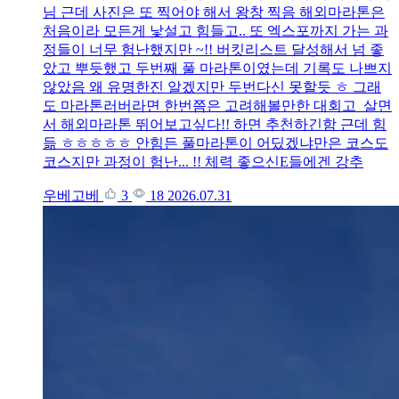
님 근데 사진은 또 찍어야 해서 왕창 찍음 해외마라톤은
처음이라 모든게 낯설고 힘들고.. 또 엑스포까지 가는 과
정들이 너무 험난했지만 ~!! 버킷리스트 달성해서 넘 좋
았고 뿌듯했고 두번째 풀 마라톤이였는데 기록도 나쁘지
않았음 왜 유명한진 알겠지만 두번다신 못할듯 ㅎ 그래
도 마라톤러버라면 한번쯤은 고려해볼만한 대회고 살면
서 해외마라톤 뛰어보고싶다!! 하면 추천하긴함 근데 힘
듦 ㅎㅎㅎㅎㅎ 안힘든 풀마라톤이 어딨겠냐만은 코스도
코스지만 과정이 험난... !! 체력 좋으신E들에겐 강추
우베고베
3
18
2026.07.31