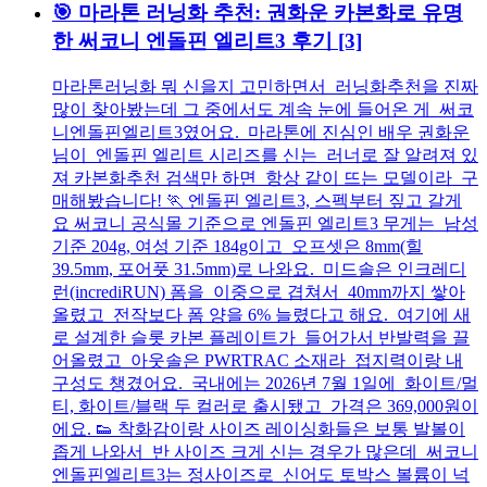
🎯 마라톤 러닝화 추천: 권화운 카본화로 유명
한 써코니 엔돌핀 엘리트3 후기
[3]
마라톤러닝화 뭐 신을지 고민하면서 러닝화추천을 진짜
많이 찾아봤는데 그 중에서도 계속 눈에 들어온 게 써코
니엔돌핀엘리트3였어요. 마라톤에 진심인 배우 권화운
님이 엔돌핀 엘리트 시리즈를 신는 러너로 잘 알려져 있
져 카본화추천 검색만 하면 항상 같이 뜨는 모델이라 구
매해봤습니다! 🏃 엔돌핀 엘리트3, 스펙부터 짚고 갈게
요 써코니 공식몰 기준으로 엔돌핀 엘리트3 무게는 남성
기준 204g, 여성 기준 184g이고 오프셋은 8mm(힐
39.5mm, 포어풋 31.5mm)로 나와요. 미드솔은 인크레디
런(incrediRUN) 폼을 이중으로 겹쳐서 40mm까지 쌓아
올렸고 전작보다 폼 양을 6% 늘렸다고 해요. 여기에 새
로 설계한 슬롯 카본 플레이트가 들어가서 반발력을 끌
어올렸고 아웃솔은 PWRTRAC 소재라 접지력이랑 내
구성도 챙겼어요. 국내에는 2026년 7월 1일에 화이트/멀
티, 화이트/블랙 두 컬러로 출시됐고 가격은 369,000원이
에요. 👟 착화감이랑 사이즈 레이싱화들은 보통 발볼이
좁게 나와서 반 사이즈 크게 신는 경우가 많은데 써코니
엔돌핀엘리트3는 정사이즈로 신어도 토박스 볼륨이 넉