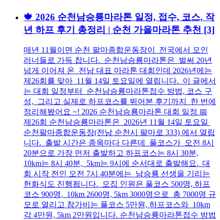
🍁 2026 순천남승룡마라톤 일정, 접수, 코스, 작
년 하프 후기 총정리 | 순천 가을마라톤 추천
[3]
매년 11월이면 순천 팔마종합운동장이 전국에서 모인
러너들로 가득 찹니다. 순천남승룡마라톤은 벌써 20년
넘게 이어져 온 전남 대표 마라톤 대회인데 2026년에는
제26회를 맞아 11월 14일 토요일에 열립니다. 이 글에서
는 대회 일정부터 순천남승룡마라톤접수 방법, 코스 구
성, 그리고 실제로 하프코스를 뛰어본 후기까지 한 번에
정리해봤어요 ~! 2026 순천남승룡마라톤 대회 일정 📅
제26회 순천남승룡마라톤은 2026년 11월 14일 토요일
순천팔마종합운동장(전남 순천시 팔마로 333) 에서 열립
니다. 출발 시간은 종목마다 다른데 풀코스가 오전 8시
20분으로 가장 먼저 출발하고 하프코스는 8시 30분,
10km는 8시 40분, 5km는 9시에 순서대로 출발해요. 대
회 시작 전인 오전 7시 40분에는 남승룡 선생을 기리는
헌화식도 진행됩니다. 모집 인원은 풀코스 500명, 하프
코스 900명, 10km 2600명, 5km 3000명으로 총 7000명 규
모로 열리고 참가비는 풀코스 5만원, 하프코스와 10km
각 4만원, 5km 2만원입니다. 순천남승룡마라톤접수 방법