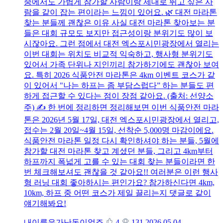
중에서도 가볍게 참가할 사람이랑 제대로 뛰고 싶은 사
람을 같이 잡는 편이라는 느낌이 있어요. 🌿 대전 마라톤
찾는 분들께 괜찮은 이유 사실 대전 마라톤 찾아보는 분
들은 대회 규모도 보지만 접근성이랑 분위기도 많이 보
시잖아요. 그런 점에서 대전 엑스포시민광장에서 열리는
이번 대회는 위치도 비교적 익숙하고, 행사형 분위기도
있어서 가족 단위나 지인끼리 참가하기에도 괜찮아 보여
요. 특히 2026 식품안전 마라톤은 4km 이벤트 코스가 같
이 있어서 "나는 하프는 좀 부담스럽다” 하는 분들도 편
하게 접근할 수 있다는 점이 장점 같아요. (출처: 선양소
주) ✍️ 한 번에 정리하면 정리해보면 이번 식품안전 마라
톤은 2026년 5월 17일, 대전 엑스포시민광장에서 열리고,
접수는 2월 20일~4월 15일, 선착순 5,000명 마감이에요.
식품안전 마라톤 일정 다시 확인하셔야 하는 분들, 5월에
참가할 대전 마라톤 찾고 계셨던 분들, 그리고 4km부터
하프까지 폭넓게 고를 수 있는 대회 찾는 분들이라면 한
번 체크해보셔도 괜찮을 것 같아요!! 여러분은 이런 행사
형 러닝 대회 좋아하시는 편인가요? 참가하신다면 4km,
10km, 하프 중 어떤 코스가 제일 끌리는지 댓글로 같이
얘기해봐요!
내이름은가난돈이없죠
4
131
2026.05.04