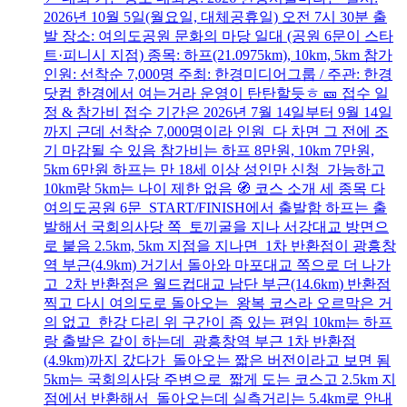
2026년 10월 5일(월요일, 대체공휴일) 오전 7시 30분 출
발 장소: 여의도공원 문화의 마당 일대 (공원 6문이 스타
트·피니시 지점) 종목: 하프(21.0975km), 10km, 5km 참가
인원: 선착순 7,000명 주최: 한경미디어그룹 / 주관: 한경
닷컴 한경에서 여는거라 운영이 탄탄할듯ㅎ 🎫 접수 일
정 & 참가비 접수 기간은 2026년 7월 14일부터 9월 14일
까지 근데 선착순 7,000명이라 인원 다 차면 그 전에 조
기 마감될 수 있음 참가비는 하프 8만원, 10km 7만원,
5km 6만원 하프는 만 18세 이상 성인만 신청 가능하고
10km랑 5km는 나이 제한 없음 🧭 코스 소개 세 종목 다
여의도공원 6문 START/FINISH에서 출발함 하프는 출
발해서 국회의사당 쪽 토끼굴을 지나 서강대교 방면으
로 붙음 2.5km, 5km 지점을 지나면 1차 반환점이 광흥창
역 부근(4.9km) 거기서 돌아와 마포대교 쪽으로 더 나가
고 2차 반환점은 월드컵대교 남단 부근(14.6km) 반환점
찍고 다시 여의도로 돌아오는 왕복 코스라 오르막은 거
의 없고 한강 다리 위 구간이 좀 있는 편임 10km는 하프
랑 출발은 같이 하는데 광흥창역 부근 1차 반환점
(4.9km)까지 갔다가 돌아오는 짧은 버전이라고 보면 됨
5km는 국회의사당 주변으로 짧게 도는 코스고 2.5km 지
점에서 반환해서 돌아오는데 실측거리는 5.4km로 안내