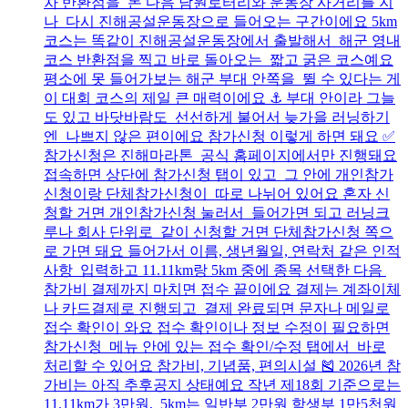
차 반환점을 돈 다음 남원로터리와 운동장 사거리를 지
나 다시 진해공설운동장으로 들어오는 구간이에요 5km
코스는 똑같이 진해공설운동장에서 출발해서 해군 영내
코스 반환점을 찍고 바로 돌아오는 짧고 굵은 코스예요
평소에 못 들어가보는 해군 부대 안쪽을 뛸 수 있다는 게
이 대회 코스의 제일 큰 매력이에요 ⚓ 부대 안이라 그늘
도 있고 바닷바람도 선선하게 불어서 늦가을 러닝하기
엔 나쁘지 않은 편이에요 참가신청 이렇게 하면 돼요 ✅
참가신청은 진해마라톤 공식 홈페이지에서만 진행돼요
접속하면 상단에 참가신청 탭이 있고 그 안에 개인참가
신청이랑 단체참가신청이 따로 나뉘어 있어요 혼자 신
청할 거면 개인참가신청 눌러서 들어가면 되고 러닝크
루나 회사 단위로 같이 신청할 거면 단체참가신청 쪽으
로 가면 돼요 들어가서 이름, 생년월일, 연락처 같은 인적
사항 입력하고 11.11km랑 5km 중에 종목 선택한 다음
참가비 결제까지 마치면 접수 끝이에요 결제는 계좌이체
나 카드결제로 진행되고 결제 완료되면 문자나 메일로
접수 확인이 와요 접수 확인이나 정보 수정이 필요하면
참가신청 메뉴 안에 있는 접수 확인/수정 탭에서 바로
처리할 수 있어요 참가비, 기념품, 편의시설 🎽 2026년 참
가비는 아직 추후공지 상태예요 작년 제18회 기준으로는
11.11km가 3만원, 5km는 일반부 2만원 학생부 1만5천원