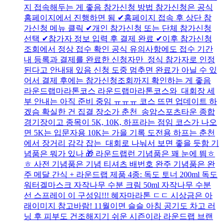
지 접속해두는 게 좋음 참가신청 방법 참가신청은 공식
홈페이지에서 진행하면 됨 ✔홈페이지 접속 후 상단 참
가신청 메뉴 클릭 ✔개인 참가신청 또는 단체 참가신청
선택 ✔참가자 정보 입력 후 결제 완료 ✔이후 참가신청
조회에서 정상 접수 확인 공식 유의사항에도 접수 기간
내 등록과 결제를 완료한 신청자만 정식 참가자로 인정
된다고 안내돼 있음 신청 도중 멈추면 완료가 아닐 수 있
어서 결제 후에는 참가신청조회까지 확인하는 게 좋음
라운드랩마라톤코스 라운드랩마라톤코스와 대회장 세
부 안내는 아직 준비 중임 ㅠㅠㅠ 코스 뜨면 업데이트 하
겠슴 확실한 건 집결 장소가 춘천 송암스포츠타운 종합
경기장이고 종목이 5K, 10K, 하프라는 점임 코스가 나오
면 5K는 입문자용 10K는 가을 기록 도전용 하프는 춘천
에서 장거리 감각 잡는 대회로 나눠서 보면 좋을 듯함 기
념품은 뭐가 있나 🎁 라운드랩런 기념품은 꽤 눈에 띔ㅎ
ㅎ 사전 기념품은 기념 티셔츠 배번호 완주 기념품은 완
주 메달 간식 + 라운드랩 제품 4종: 독도 토너 200ml 독도
워터겔마스크 자작나무 수분 크림 50ml 자작나무 수분
선 스프레이 이 구성임!!! 혜자마라톤 ㄷㄷ 시상금은 아
래이미지 참고바람! 11월이면 슬슬 아침 공기도 차고 러
닝 후 피부도 건조해지기 쉬운 시즌이라 라운드랩 브랜