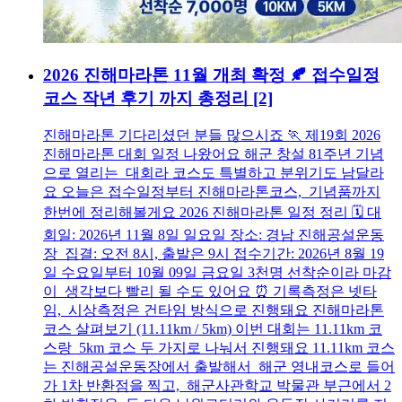
2026 진해마라톤 11월 개최 확정 🍂 접수일정
코스 작년 후기 까지 총정리
[2]
진해마라톤 기다리셨던 분들 많으시죠 🏃 제19회 2026
진해마라톤 대회 일정 나왔어요 해군 창설 81주년 기념
으로 열리는 대회라 코스도 특별하고 분위기도 남달라
요 오늘은 접수일정부터 진해마라톤코스, 기념품까지
한번에 정리해볼게요 2026 진해마라톤 일정 정리 🗓️ 대
회일: 2026년 11월 8일 일요일 장소: 경남 진해공설운동
장 집결: 오전 8시, 출발은 9시 접수기간: 2026년 8월 19
일 수요일부터 10월 09일 금요일 3천명 선착순이라 마감
이 생각보다 빨리 될 수도 있어요 ⏰ 기록측정은 넷타
임, 시상측정은 건타임 방식으로 진행돼요 진해마라톤
코스 살펴보기 (11.11km / 5km) 이번 대회는 11.11km 코
스랑 5km 코스 두 가지로 나눠서 진행돼요 11.11km 코스
는 진해공설운동장에서 출발해서 해군 영내코스로 들어
가 1차 반환점을 찍고, 해군사관학교 박물관 부근에서 2