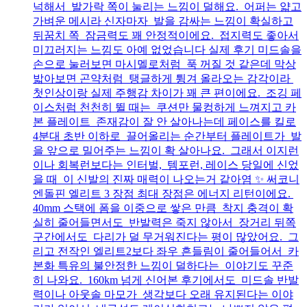
넉해서 발가락 쪽이 눌리는 느낌이 덜해요. 어퍼는 얇고
가벼운 메시라 신자마자 발을 감싸는 느낌이 확실하고
뒤꿈치 쪽 잠금력도 꽤 안정적이에요. 접지력도 좋아서
미끄러지는 느낌도 아예 없었습니다 실제 후기 미드솔을
손으로 눌러보면 마시멜로처럼 푹 꺼질 것 같은데 막상
밟아보면 곤약처럼 탱글하게 튕겨 올라오는 감각이라
첫인상이랑 실제 주행감 차이가 꽤 큰 편이에요. 조깅 페
이스처럼 천천히 뛸 때는 쿠션만 물컹하게 느껴지고 카
본 플레이트 존재감이 잘 안 살아나는데 페이스를 킬로
4분대 초반 이하로 끌어올리는 순간부터 플레이트가 발
을 앞으로 밀어주는 느낌이 확 살아나요. 그래서 이지런
이나 회복런보다는 인터벌, 템포런, 레이스 당일에 신었
을 때 이 신발의 진짜 매력이 나오는거 같아염 ✨ 써코니
엔돌핀 엘리트 3 장점 최대 장점은 에너지 리턴이에요.
40mm 스택에 폼을 이중으로 쌓은 만큼 착지 충격이 확
실히 줄어들면서도 반발력은 죽지 않아서 장거리 뒤쪽
구간에서도 다리가 덜 무거워진다는 평이 많았어요. 그
리고 전작인 엘리트2보다 좌우 흔들림이 줄어들어서 카
본화 특유의 불안정한 느낌이 덜하다는 이야기도 꾸준
히 나와요. 160km 넘게 신어본 후기에서도 미드솔 반발
력이나 아웃솔 마모가 생각보다 오래 유지된다는 이야