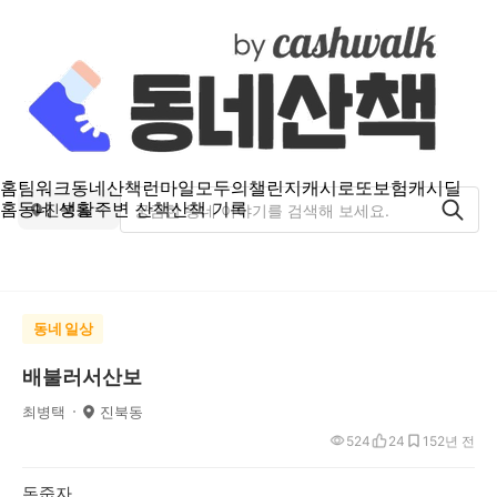
홈
팀워크
동네산책
런마일
모두의챌린지
캐시로또
보험
캐시딜
홈
동네 생활
주변 산책
산책 기록
진북동
동네 일상
배불러서산보
최병택
진북동
524
24
15
2년 전
돈줍자