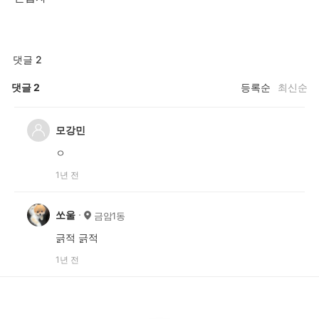
댓글 2
댓글
2
등록순
최신순
모강민
ㅇ
1년 전
쏘울
금암1동
긁적 긁적
1년 전