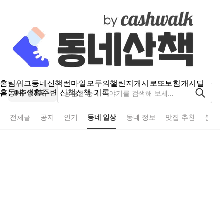
홈
팀워크
동네산책
런마일
모두의챌린지
캐시로또
보험
캐시딜
홈
동네 생활
주변 산책
산책 기록
주안3동
전체글
공지
인기
동네 일상
동네 정보
맛집 추천
분실