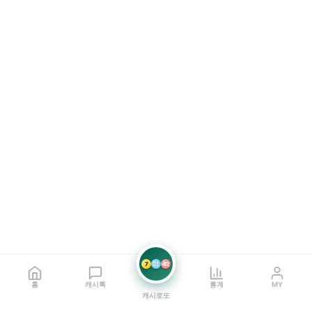
7
21
42
홈
캐시톡
통계
MY
캐시로또