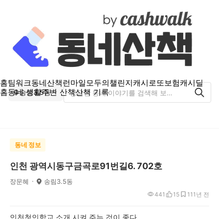
홈
팀워크
동네산책
런마일
모두의챌린지
캐시로또
보험
캐시딜
홈
동네 생활
주변 산책
산책 기록
송림3.5동
동네 정보
인천 광역시동구금곡로91번길6. 702호
장문혜
송림3.5동
441
15
11
1년 전
인천청인학교 소개 시켜 주는 것이 좋다