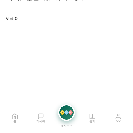
댓글 0
7
21
42
홈
캐시톡
통계
MY
캐시로또