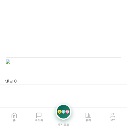
댓글 0
7
21
42
홈
캐시톡
통계
MY
캐시로또