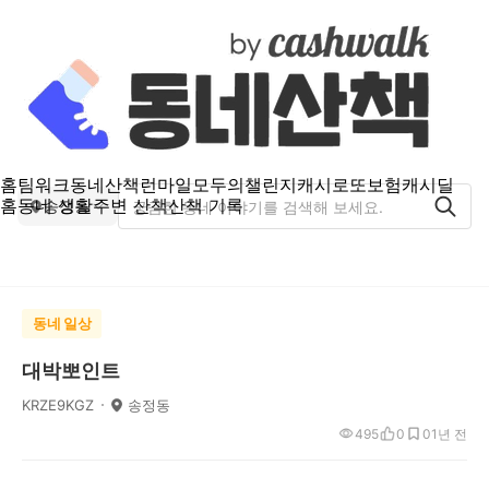
홈
팀워크
동네산책
런마일
모두의챌린지
캐시로또
보험
캐시딜
홈
동네 생활
주변 산책
산책 기록
송정동
동네 일상
대박뽀인트
KRZE9KGZ
송정동
495
0
0
1년 전