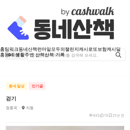
홈
팀워크
동네산책
런마일
모두의챌린지
캐시로또
보험
캐시딜
홈
동네 생활
주변 산책
산책 기록
지동
동네 일상
인기글
걷기
정종국
지동
632
15
2
1년 전