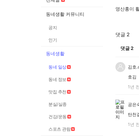
영산홍이 
동네생활 커뮤니티
공지
댓글 2
인기
댓글
2
동네생활
동네 일상
김호.c
호김
동네 정보
1년 
맛집 추천
분실/실종
공은
탄천
건강/운동
1년 
스포츠 관람