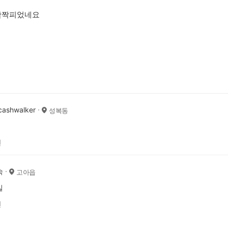
활짝피었네요
ashwalker
성복동
전
숙
고아읍
길
전