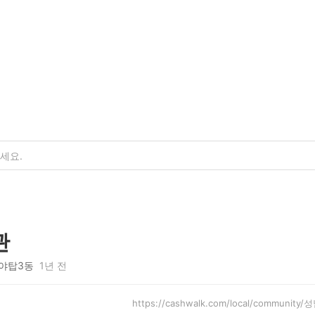
관
야탑3동
1년 전
https://cashwalk.com/local/communit