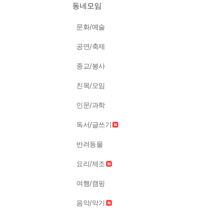
동네모임
문화/예술
공연/축제
종교/봉사
친목/모임
인문/과학
독서/글쓰기
반려동물
요리/제조
여행/캠핑
음악/악기