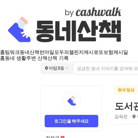
홈
팀워크
동네산책
런마일
모두의챌린지
캐시로또
보험
캐시딜
홈
동네 생활
주변 산책
산책 기록
야탑3동
동네 일상
도서
김숙진
로그인을 해주세요
전체글