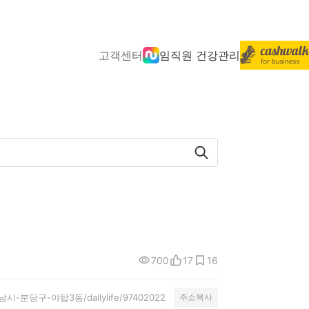
고객센터
임직원 건강관리
700
17
16
y/성남시-분당구-야탑3동/dailylife/97402022
주소복사