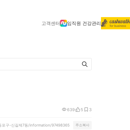
고객센터
임직원 건강관리
639
5
3
영등포구-신길제7동/information/97498365
주소복사