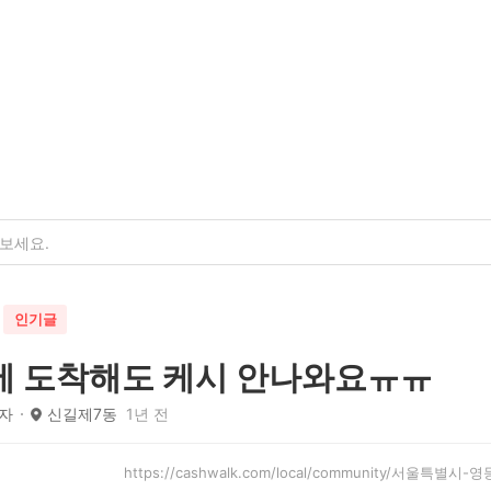
인기글
에 도착해도 케시 안나와요ㅠㅠ
자
신길제7동
1년 전
https://cashwalk.com/local/community/서울특별시-