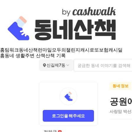
홈
팀워크
동네산책
런마일
모두의챌린지
캐시로또
보험
캐시딜
홈
동네 생활
주변 산책
산책 기록
신길제7동
동네 정보
공원
사랑맘 박선
로그인을 해주세요
전체글