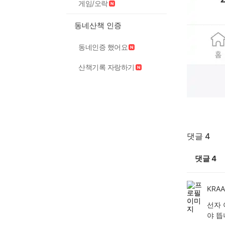
게임/오락
동네산책 인증
동네인증 했어요
산책기록 자랑하기
댓글 4
댓글
4
KRA
선자 
야 뜹