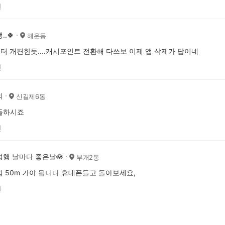
전
..🍀
해운동
터 개편한듯....캐시포인트 전환해 다쓰보 이제 앱 삭제가 답이네
전
의
신길제6동
들하시죠
전
성행 날마다 좋은날🪷
부개2동
 50m 가야 됩니다 휴대폰들고 돌아보세요,
전