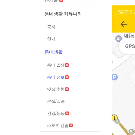
동네생활 커뮤니티
공지
인기
동네생활
동네 일상
동네 정보
맛집 추천
분실/실종
건강/운동
스포츠 관람