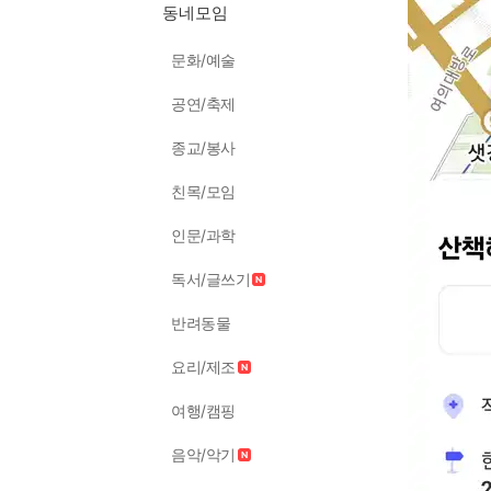
동네모임
문화/예술
공연/축제
종교/봉사
친목/모임
인문/과학
독서/글쓰기
반려동물
요리/제조
여행/캠핑
음악/악기