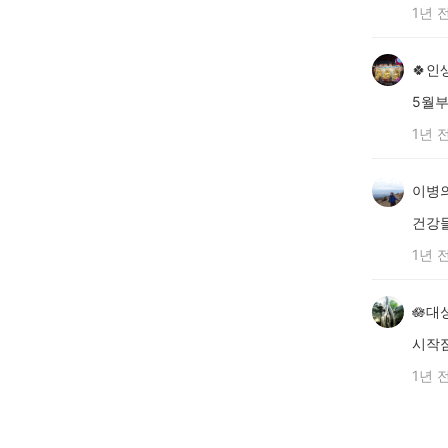
1년 
🍀인생
5월부
1년 
이병
건강
1년 
🪷대
시작점
1년 