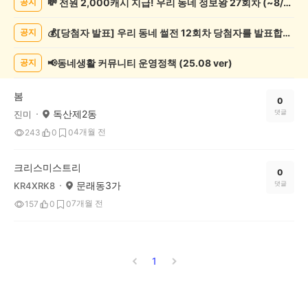
💸 전원 2,000캐시 지급! 우리 동네 정보왕 27회차 (~8/10)
공지
교/
봉
💰[당첨자 발표] 우리 동네 썰전 12회차 당첨자를 발표합니다!
공지
사
게
시
📢동네생활 커뮤니티 운영정책 (25.08 ver)
공지
글
목
봄
록
0
독산제2동
댓글
진미
4개월 전
243
0
0
크리스미스트리
0
문래동3가
댓글
KR4XRK8
7개월 전
157
0
0
1