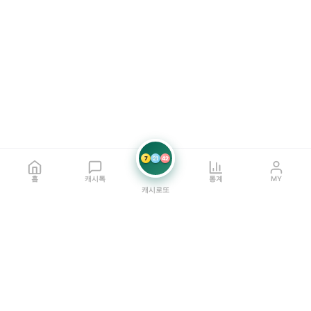
7
21
42
홈
캐시톡
통계
MY
캐시로또