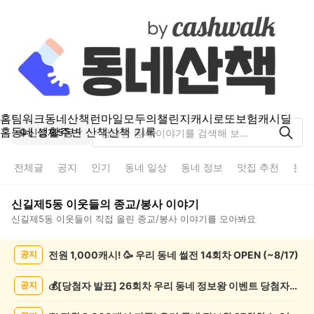
홈
팀워크
동네산책
런마일
모두의챌린지
캐시로또
보험
캐시딜
홈
동네 생활
주변 산책
산책 기록
신길제5동
전체글
공지
인기
동네 일상
동네 정보
맛집 추천
분실
신길제5동
이웃들의
종교/봉사
이야기
신길제5동
이웃들이 직접 올린
종교/봉사
이야기를 모아봐요
신
전원 1,000캐시! 🥳 우리 동네 썰전 14회차 OPEN (~8/17)
공지
길
제
5
💰[당첨자 발표] 26회차 우리 동네 정보왕 이벤트 당첨자를 발표합니다!
공지
동
종