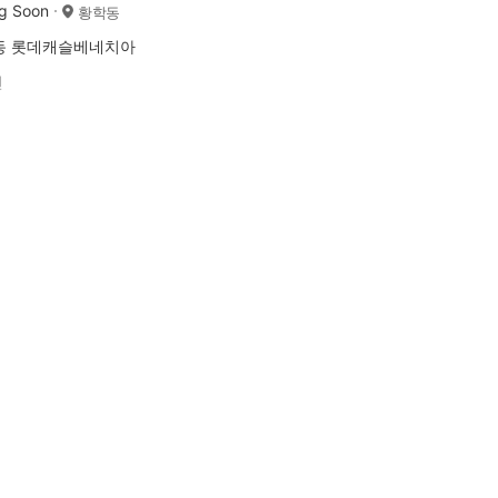
g Soon
황학동
동 롯데캐슬베네치아
전