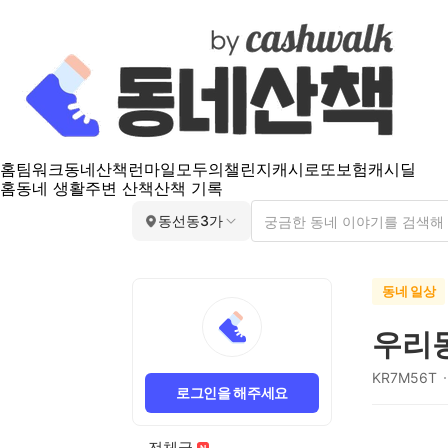
홈
팀워크
동네산책
런마일
모두의챌린지
캐시로또
보험
캐시딜
홈
동네 생활
주변 산책
산책 기록
동선동3가
동네 일상
우리
KR7M56T
로그인을 해주세요
전체글