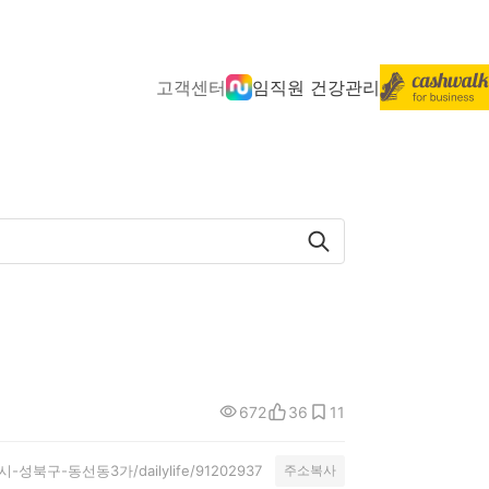
고객센터
임직원 건강관리
672
36
11
특별시-성북구-동선동3가/dailylife/91202937
주소복사