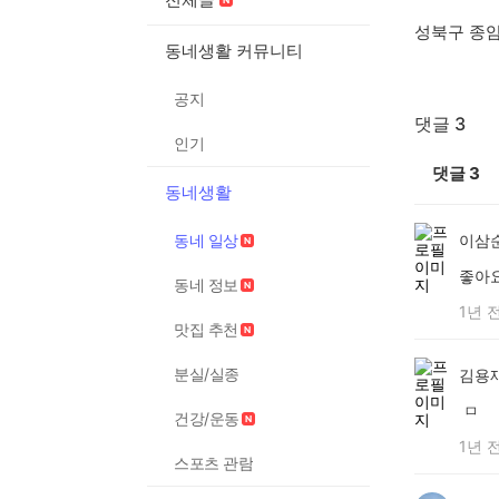
성북구 종
동네생활 커뮤니티
공지
댓글 3
인기
댓글
3
동네생활
동네 일상
이삼
좋아
동네 정보
1년 
맛집 추천
분실/실종
김용
ㅁ
건강/운동
1년 
스포츠 관람