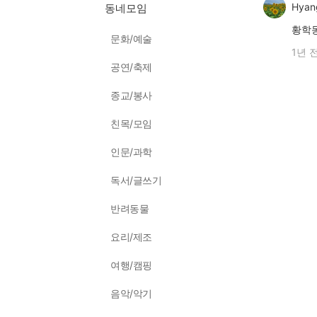
Hyan
동네모임
황학
문화/예술
1년 
공연/축제
종교/봉사
친목/모임
인문/과학
독서/글쓰기
반려동물
요리/제조
여행/캠핑
음악/악기