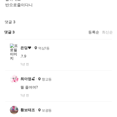
반으로줄이다니
댓글 3
댓글
3
등록순
최신순
은딩♥
역삼1동
.?.9
1년 전
최아영🍒
향교동
뭘 줄여여?
1년 전
황보태조
보광동