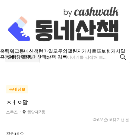
홈
팀워크
동네산책
런마일
모두의챌린지
캐시로또
보험
캐시딜
홈
동네 생활
주변 산책
산책 기록
행당제2동
동네 정보
ㅈㅓㅇ말
소주조
행당제2동
628
18
7
1년 전
잘하네요