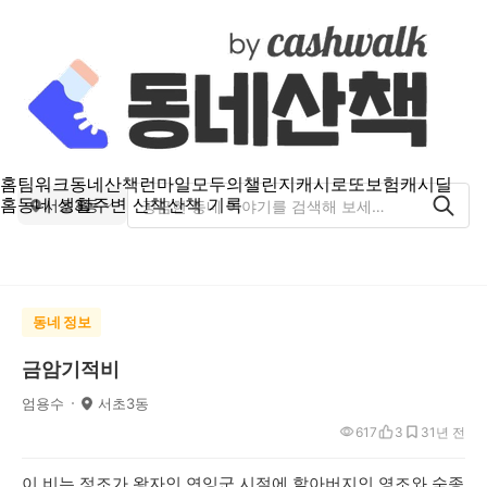
홈
팀워크
동네산책
런마일
모두의챌린지
캐시로또
보험
캐시딜
홈
동네 생활
주변 산책
산책 기록
서초3동
동네 정보
금암기적비
엄용수
서초3동
617
3
3
1년 전
이 비는 정조가 왕자인 연잉군 시절에 할아버지인 영조와 숙종