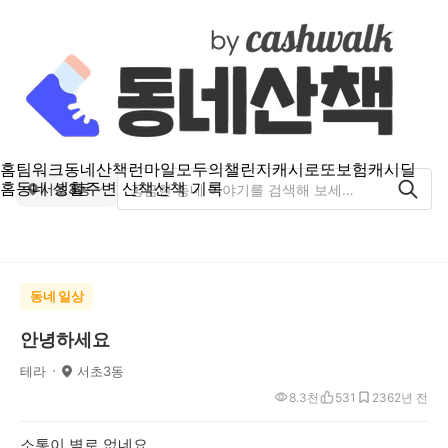
홈
팀워크
동네산책
런마일
모두의챌린지
캐시로또
보험
캐시딜
홈
동네 생활
주변 산책
산책 기록
서초3동
동네 일상
안녕하세요
테라
서초3동
8.3천
531
236
2년 전
소통이 별로 없네요..