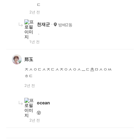
ㄷ
2년 전
천재군
방배2동
ㆍ
1년 전
郑玉
ㅈㅅㅇㄷㅅㅈㄷㅅㅈㅇㅅㅇㅅㅡㄷ츠ㅁㅅㅇㅆ
ㅎㄷ
2년 전
ocean
😵
2년 전