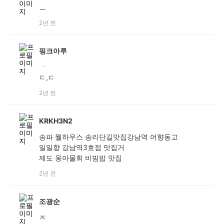
ㅡ
2년 전
핑크아루
ㆍ
ㄷ,ㄷ
2년 전
KRKH3N2
송파 웰하우스 송리단길맛집강남역 어향동고
일일향 강남역3호점 맛집거
제도 웅아물회 비빔밥 맛집
2년 전
조광순
ㅈ