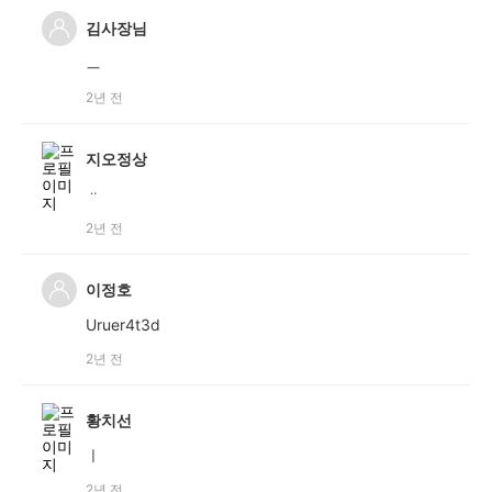
김사장님
ㅡ
2년 전
지오정상
ᆢ
2년 전
이정호
Uruer4t3d
2년 전
황치선
ㅣ
2년 전