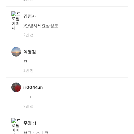
김명자
)안녕하세요삼성로
2년 전
여행길
ㅁ
2년 전
ir0044.m
ᆢㄱ
2년 전
주영 : )
ㅂㄱㆍㅅㅣㅋ