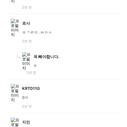
2년 전
로사
ㅍㄱㄹㅁ .ㅆㅇㅅ
2년 전
꼭 빼야합니다.
ㅊ
2년 전
KRTD11G
0ㅁ
2년 전
지민