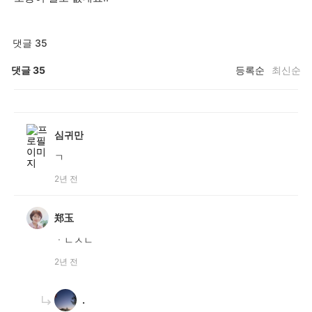
댓글 35
댓글
35
등록순
최신순
심귀만
ㄱ
2년 전
郑玉
ㆍㄴㅅㄴ
2년 전
.