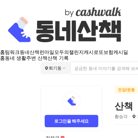
홈
팀워크
동네산책
런마일
모두의챌린지
캐시로또
보험
캐시딜
홈
동네 생활
주변 산책
산책 기록
회기동
건강/운동
산책
황승각
로그인을 해주세요
전체글