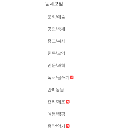
동네모임
문화/예술
공연/축제
종교/봉사
친목/모임
인문/과학
독서/글쓰기
반려동물
요리/제조
여행/캠핑
음악/악기