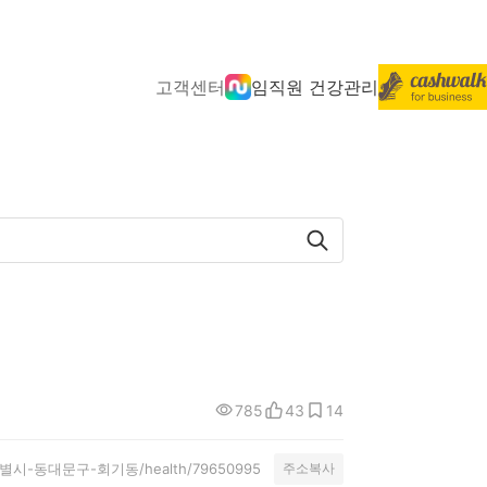
고객센터
임직원 건강관리
785
43
14
/서울특별시-동대문구-회기동/health/79650995
주소복사