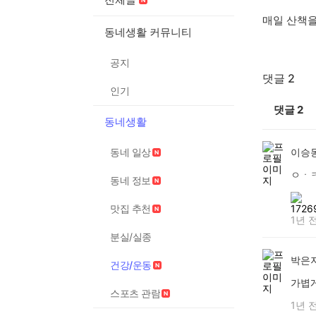
매일 산책을
동네생활 커뮤니티
공지
댓글 2
인기
댓글
2
동네생활
동네 일상
이승
ㅇㆍ
동네 정보
맛집 추천
1년 
분실/실종
박은지
건강/운동
가볍
스포츠 관람
1년 