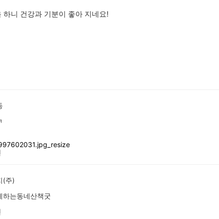
 하니 건강과 기분이 좋아 지네요!
동
ㅋ
전
(주)
게하는동네산책굿
전