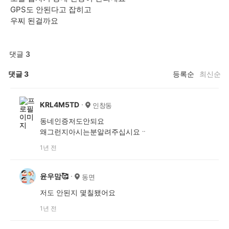
GPS도 안된다고 잡히고
우찌 된걸까요
댓글 3
댓글
3
등록순
최신순
KRL4M5TD
인창동
동네인증저도안되요
왜그런지아시는분알려주십시요ᆢ
1년 전
윤우맘🥰
동면
저도 안된지 몇칠됐어요
1년 전