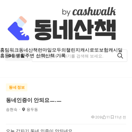
홈
팀워크
동네산책
런마일
모두의챌린지
캐시로또
보험
캐시딜
홈
동네 생활
주변 산책
산책 기록
용두동
동네 정보
동네인증이 안되요ㅡ.ㅡ
송현숙
용두동
209
11
1
1년 전
오늘 갑자기 동네 인증이 안되네요