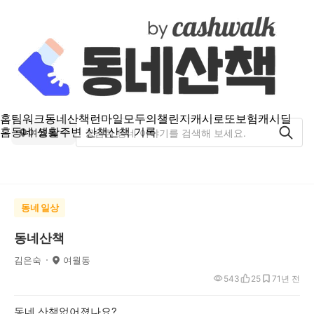
홈
팀워크
동네산책
런마일
모두의챌린지
캐시로또
보험
캐시딜
홈
동네 생활
주변 산책
산책 기록
여월동
동네 일상
동네산책
김은숙
여월동
543
25
7
1년 전
동네 산책없어졌나요?