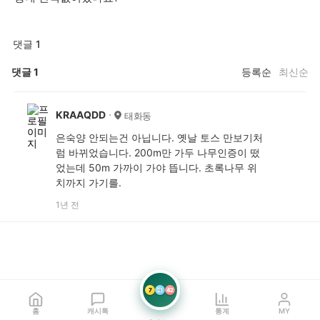
댓글 1
댓글
1
등록순
최신순
KRAAQDD
태화동
은숙양 안되는건 아닙니다. 옛날 토스 만보기처
럼 바뀌었습니다. 200m만 가두 나무인증이 떴
었는데 50m 가까이 가야 뜹니다. 초록나무 위
치까지 가기를.
1년 전
7
21
42
홈
캐시톡
통계
MY