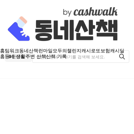
홈
팀워크
동네산책
런마일
모두의챌린지
캐시로또
보험
캐시딜
홈
동네 생활
주변 산책
산책 기록
둔산동