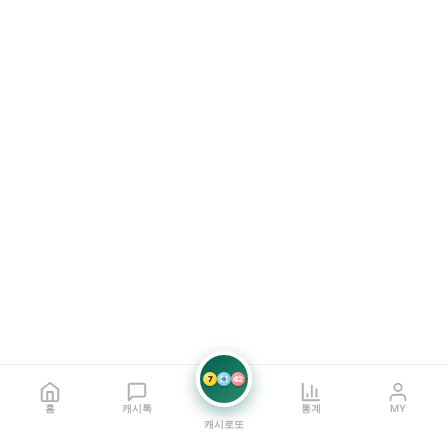
7
21
42
홈
캐시톡
통계
MY
캐시로또