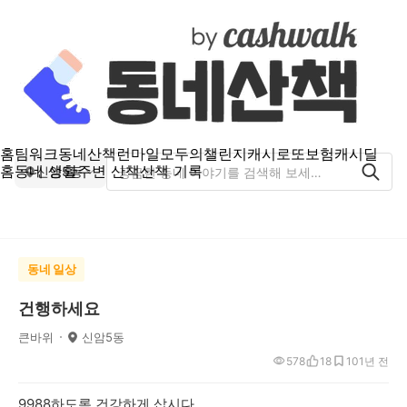
홈
팀워크
동네산책
런마일
모두의챌린지
캐시로또
보험
캐시딜
홈
동네 생활
주변 산책
산책 기록
신암5동
동네 일상
건행하세요
큰바위
신암5동
578
18
10
1년 전
9988하도록 건강하게 삽시다.