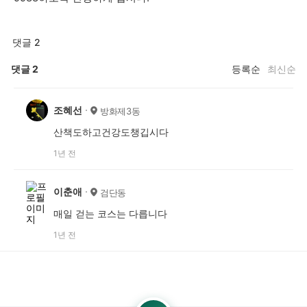
댓글 2
댓글
2
등록순
최신순
조혜선
방화제3동
산책도하고건강도챙깁시다
1년 전
이춘애
검단동
매일 걷는 코스는 다릅니다
1년 전