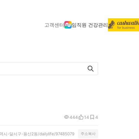
고객센터
임직원 건강관리
444
14
4
구광역시-달서구-용산2동/dailylife/97485079
주소복사