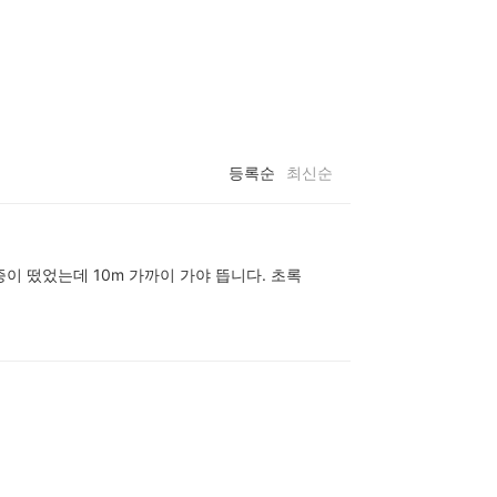
등록순
최신순
이 떴었는데 10m 가까이 가야 뜹니다. 초록