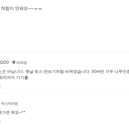
 적립이 안돼요~~ㅠㅠ
AQDD
태화동
건 아닙니다. 옛날 토스 만보기처럼 바뀌었습니다. 50m만 가두 나무인증
위치까지 가기를.
전
독산제4동
가면 줘요~^^
전