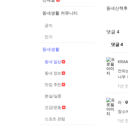
동네산책후
동네생활 커뮤니티
공지
댓글 4
인기
댓글
4
동네생활
동네 일상
KRA
안되는
동네 정보
나무 
맛집 추천
1년 
분실/실종
라
건강/운동
장소에
스포츠 관람
1년 