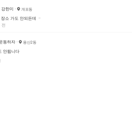
강한미
개포동
장소 가도 안되든데 ᆢ
 전
 운동하자
용산2동
도 안됩니다
전