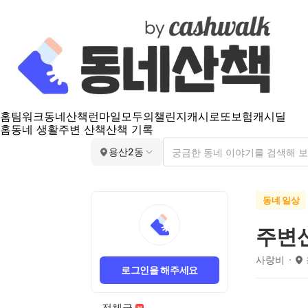
홈
팀워크
동네산책
런마일
모두의챌린지
캐시로또
보험
캐시딜
홈
동네 생활
주변 산책
산책 기록
용산2동
동네 일상
주변
사랑비
로그인을 해주세요
전체글