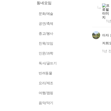
동네모임
문화/예술
1년
공연/축제
종교/봉사
아자
저희
친목/모임
1년 
인문/과학
독서/글쓰기
반려동물
요리/제조
여행/캠핑
음악/악기