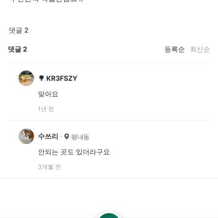
댓글 2
댓글
2
등록순
최신순
🌳 KR3FSZY
맞아요
1년 전
수쓰리
평내동
안되는 곳도 있더라구요
3개월 전