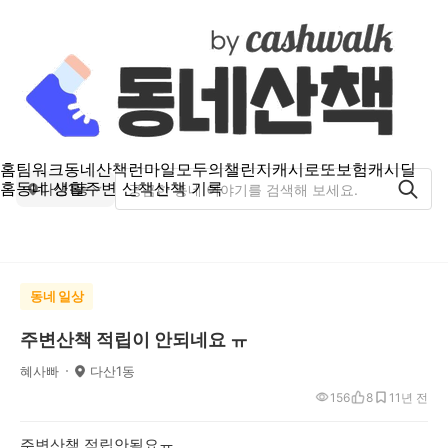
홈
팀워크
동네산책
런마일
모두의챌린지
캐시로또
보험
캐시딜
홈
동네 생활
주변 산책
산책 기록
다산1동
동네 일상
주변산책 적립이 안되네요 ㅠ
혜사빠
다산1동
156
8
1
1년 전
주변산책 적립안됨요ㅠ