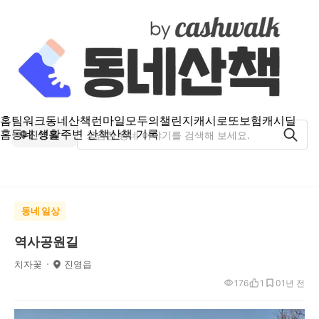
홈
팀워크
동네산책
런마일
모두의챌린지
캐시로또
보험
캐시딜
홈
동네 생활
주변 산책
산책 기록
진영읍
동네 일상
역사공원길
치자꽃
진영읍
176
1
0
1년 전