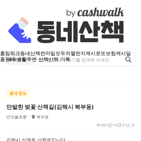
홈
팀워크
동네산책
런마일
모두의챌린지
캐시로또
보험
캐시딜
홈
동네 생활
주변 산책
산책 기록
북부동
동네 정보
만발한 벚꽃 산책길(김해시 북부동)
반딧불초롱
북부동
687
19
3
1년 전
김해시 삼계동 산책로입니다.