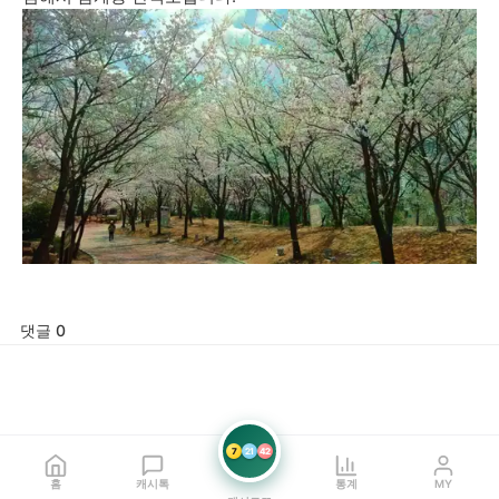
댓글 0
7
21
42
홈
캐시톡
통계
MY