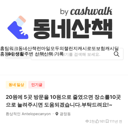
홈
팀워크
동네산책
런마일
모두의챌린지
캐시로또
보험
캐시딜
홈
동네 생활
주변 산책
산책 기록
광정동
동네 일상
인기글
20원에 5곳 방문을 10원으로 줄였으면 장소를10곳
으로 늘려주시면 도움되겠습니다.부탁드려요!~
환상적인 Antelopecanyon
광정동
2천
161
11
1년 전