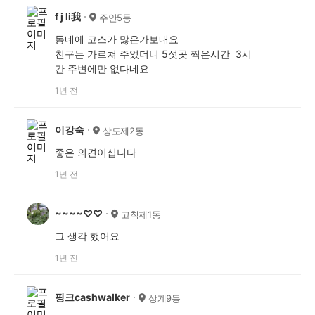
f j li我
주안5동
동네에 코스가 맗은가보내요
친구는 가르쳐 주었더니 5섯곳 찍은시간 3시
간 주변에만 없다네요
1년 전
이강숙
상도제2동
좋은 의견이십니다
1년 전
~~~~♡♡
고척제1동
그 생각 했어요
1년 전
핑크cashwalker
상계9동