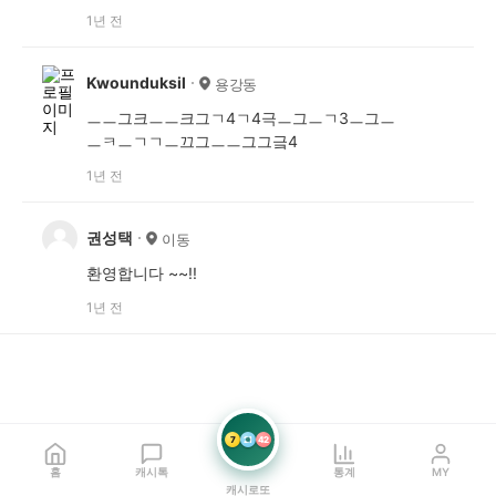
1년 전
Kwounduksil
용강동
ㅡㅡ그크ㅡㅡ크그ㄱ4ㄱ4극ㅡ그ㅡㄱ3ㅡ그ㅡ
ㅡㅋㅡㄱㄱㅡ끄그ㅡㅡ그그긐4
1년 전
권성택
이동
환영합니다 ~~!!
1년 전
7
21
42
홈
캐시톡
통계
MY
캐시로또