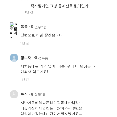
적자일거면 그냥 동네산책 없애던가
1년 전
응응
연수2동
열번으로 하면 좋겠습니다.
1년 전
맹수재
성북동
저희동네는 거의 없어 다른 구나 타 원정을 가
야되서 힘드네요!
1년 전
순진
영등1동
지난가을매일방문하던길동네산책길~~
이곳익산어제엄청눈이많이와서몇번을
망설이다갔는데순간이거뭐지했네요...