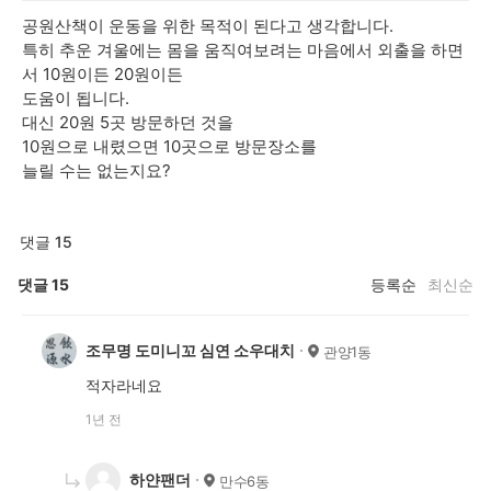
공원산책이 운동을 위한 목적이 된다고 생각합니다.
특히 추운 겨울에는 몸을 움직여보려는 마음에서 외출을 하면
서 10원이든 20원이든
도움이 됩니다.
대신 20원 5곳 방문하던 것을
10원으로 내렸으면 10곳으로 방문장소를
늘릴 수는 없는지요?
댓글 15
댓글
15
등록순
최신순
조무명 도미니꼬 심연 소우대치
관양1동
적자라네요
1년 전
하얀팬더
만수6동