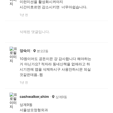
이런미션을 활성화시켜야지
시간이흐르면 감소시키면 너무아쉽습니다.
1년 전
삭제된 댓글입니다.
양숙이
본오2동
10원이어도 공돈이믄 걍 감사합니다 해야하는
거 아닌가요? 적자라 동네산책을 없애라고 하
시기전에 앱을 삭제하시구 사용안하시믄 되실
것같은데욤..쩝
1년 전
cashwalker,shim
상계9동
상계9동
서울성모정형외과