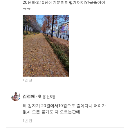
20원하고10원에기분이이렇게어이없을줄이야
ㅠㅠ
1년 전
김정애
용현5동
왜 갑자기 20원에서10원으로 줄이다니 어이가
없네 모든 물가도 다 오르는판에
1년 전