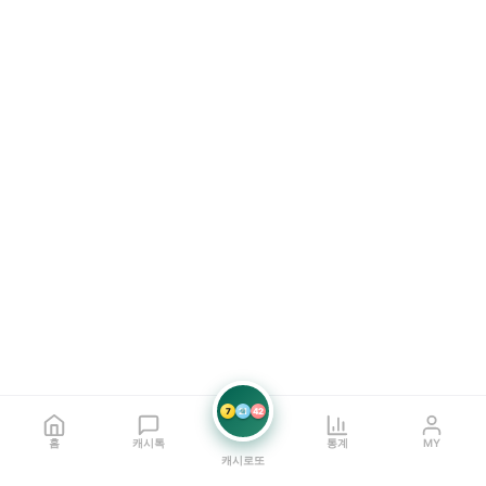
7
21
42
홈
캐시톡
통계
MY
캐시로또