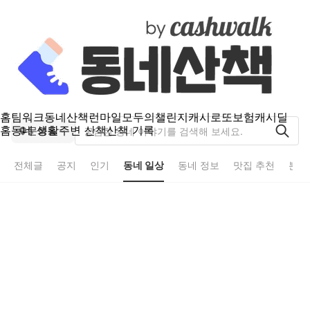
홈
팀워크
동네산책
런마일
모두의챌린지
캐시로또
보험
캐시딜
홈
동네 생활
주변 산책
산책 기록
문화동
전체글
공지
인기
동네 일상
동네 정보
맛집 추천
분실