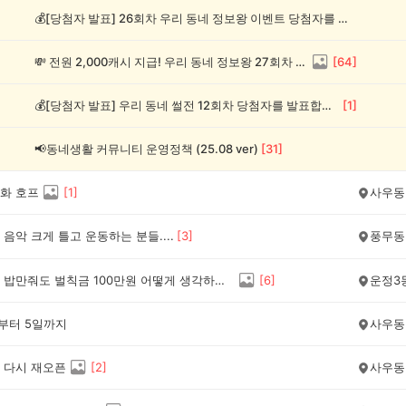
💰[당첨자 발표] 26회차 우리 동네 정보왕 이벤트 당첨자를 발표합니다!
💸 전원 2,000캐시 지급! 우리 동네 정보왕 27회차 (~8/10)
[
64
]
💰[당첨자 발표] 우리 동네 썰전 12회차 당첨자를 발표합니다!
[
1
]
📢동네생활 커뮤니티 운영정책 (25.08 ver)
[
31
]
화 호프
[
1
]
사우동
음악 크게 틀고 운동하는 분들....
[
3
]
풍무동
길고양이 밥만줘도 벌칙금 100만원 어떻게 생각하세요..
[
6
]
운정3
일부터 5일까지
사우동
 다시 재오픈
[
2
]
사우동