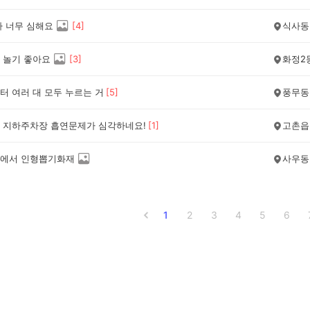
가 너무 심해요
[
4
]
식사동
 놀기 좋아요
[
3
]
화정2
터 여러 대 모두 누르는 거
[
5
]
풍무동
 지하주차장 흡연문제가 심각하네요!
[
1
]
고촌읍
에서 인형뽑기화재
사우동
1
2
3
4
5
6