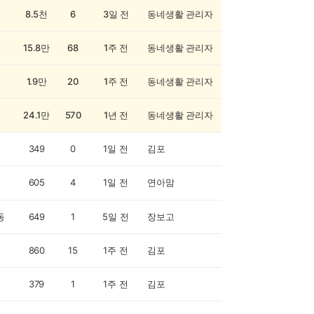
8.5천
6
3일 전
동네생활 관리자
15.8만
68
1주 전
동네생활 관리자
1.9만
20
1주 전
동네생활 관리자
24.1만
570
1년 전
동네생활 관리자
349
0
1일 전
김포
605
4
1일 전
연아맘
동
649
1
5일 전
장보고
860
15
1주 전
김포
379
1
1주 전
김포