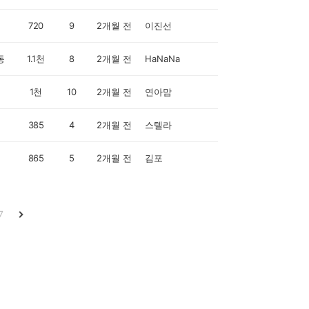
720
9
2개월 전
이진선
동
1.1천
8
2개월 전
HaNaNa
1천
10
2개월 전
연아맘
385
4
2개월 전
스텔라
865
5
2개월 전
김포
7