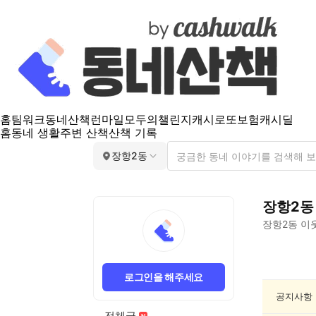
홈
팀워크
동네산책
런마일
모두의챌린지
캐시로또
보험
캐시딜
홈
동네 생활
주변 산책
산책 기록
장항2동
장항2동
장항2동
이웃
장
항
로그인을 해주세요
2
동
공지사항
동
전체글