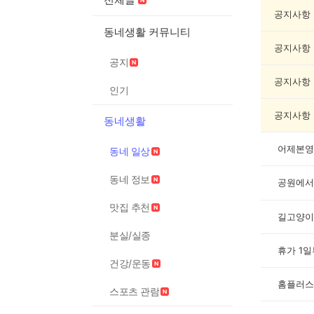
네
일
공지사항
상
동네생활 커뮤니티
게
공지사항
시
공지
글
목
공지사항
인기
록
공지사항
동네생활
어제본영
동네 일상
동네 정보
공원에서 
맛집 추천
분실/실종
휴가 1
건강/운동
홈플러스
스포츠 관람