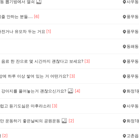
동 뽑기방에서 열쇠
사우동
줄 안하는 분들....
[
6
]
풍무동
자전거나 유모차 두는 거요
[
1
]
풍무동
동패동
 음료 한 잔으로 몇 시간까지 괜찮다고 보세요?
[
3
]
풍무동
앞에 하루 이상 쌓여 있는 거 어떤가요?
[
3
]
풍무동
 강아지를 풀어놓는거 괜찮으신가요?
[
4
]
화정1
럽고 듣기도싫은 마후라소리
[
3
]
사우동
만 운동하기 좋은날씨의 공원운동
[
2
]
화정1
책
[
2
]
고촌읍