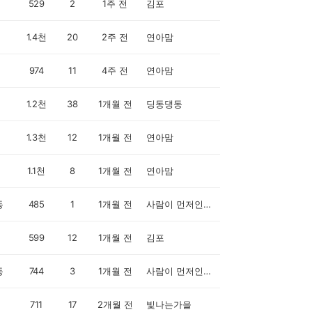
529
2
1주 전
김포
1.4천
20
2주 전
연아맘
974
11
4주 전
연아맘
1.2천
38
1개월 전
딩동댕동
1.3천
12
1개월 전
연아맘
1.1천
8
1개월 전
연아맘
동
485
1
1개월 전
사람이 먼저인 세상
599
12
1개월 전
김포
동
744
3
1개월 전
사람이 먼저인 세상
711
17
2개월 전
빛나는가을