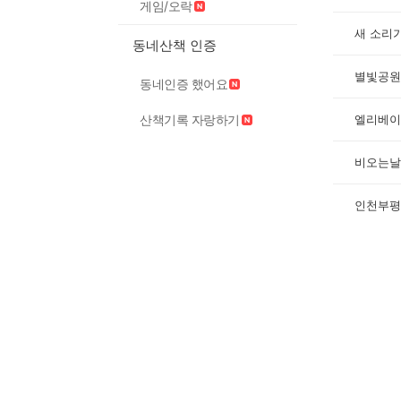
게임/오락
새 소리
동네산책 인증
별빛공원
동네인증 했어요
산책기록 자랑하기
엘리베이
비오는날
인천부평