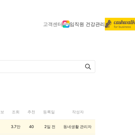
고객센터
임직원 건강관리
정보
조회
추천
등록일
작성자
3.7만
40
2일 전
동네생활 관리자