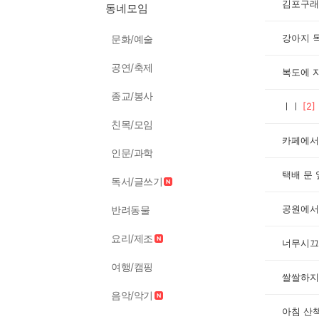
김포구래
동네모임
강아지 목
문화/예술
공연/축제
복도에 
종교/봉사
ㅣㅣ
[
2
]
친목/모임
카페에서
인문/과학
택배 문 
독서/글쓰기
공원에서
반려동물
요리/제조
너무시끄
여행/캠핑
쌀쌀하지
음악/악기
아침 산