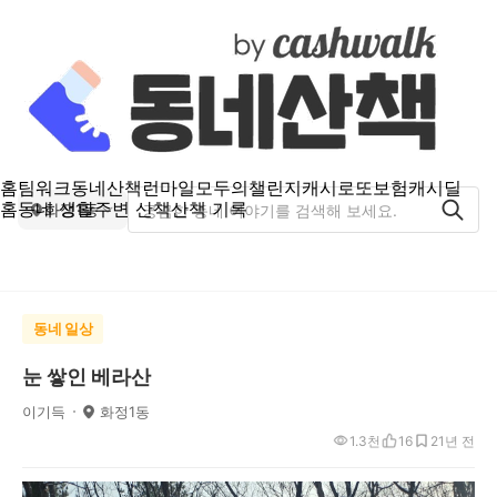
홈
팀워크
동네산책
런마일
모두의챌린지
캐시로또
보험
캐시딜
홈
동네 생활
주변 산책
산책 기록
화정1동
동네 일상
눈 쌓인 베라산
이기득
화정1동
1.3천
16
2
1년 전