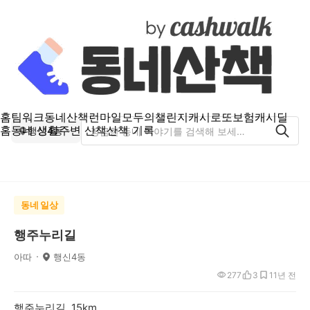
홈
팀워크
동네산책
런마일
모두의챌린지
캐시로또
보험
캐시딜
홈
동네 생활
주변 산책
산책 기록
행신4동
동네 일상
행주누리길
아따
행신4동
277
3
1
1년 전
행주누리길 15km