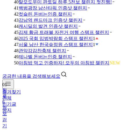
40
탈모도우미 판토딜 하루 5천보 챌린지 첫진행!
41
백범광장 남산타워 인증샷 챌린지
42
컷슬린 돈버는인증 챌린지
43
강남역 랜드마크 인증샷 챌린지
44
캐시딜의 발견 인증샷 챌린지
45
김제 황금 트래블 자전거 여행 스탬프 챌린지
46
2025 국회 입법박람회 스탬프 챌린지
1
47
서울 남산 한국숲정원 스탬프 챌린지
1
48
관악강감찬축제 챌린지
49
제나벨 돈버는인증 챌린지
50
아침밥 먹고 인증하자! 모두의 아침밥 챌린지
NEW
궁금한 내용을 검색해보세요
01
하
즐겨찾기
루
전체
6
인기글
천
공지
보
걷
기