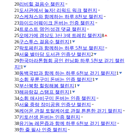
20
리비힐 걸음수 챌린지
21
도서관에서 놀자! 리워드 워크 챌린지
22
스케쳐스와 함께하는 하루 8천보 챌린지
23
와이드어웨이크 돈버는 인증 챌린지
24
트로스트 명언/성경 댓글 챌린지
25
오메가메 갱상도 3산 3색 트레킹 챌린지
8
26
구스투스 걸음수 챌린지
1
27
락토페린과 함께하는 하루 5천보 챌린지!
28
서울 별마당 도서관 인증샷 챌린지
2
29
한국마라톤협회 공인 런닝화 하루 5천보 걷기 챌린
지!
1
30
동백국밥과 함께 하는 하루 6천보 걷기 챌린지!
1
31
소휘 푸룬구미 돈버는 인증 챌린지!
1
32
부산북항 힐링해봄 챌린지
1
33
해파랑길 스탬프 챌린지
1
34
소휘 애사비구미 돈버는 인증 챌린지
35
서울 중랑 장미공원 인증샷 챌린지
36
케어온 관절 토탈케어로 관절 튼튼한 걷기 챌린지
37
키토선생 돈버는 인증 챌린지
38
유기농 레몬즙과 함께 하루 6천보 걷기 챌린지!
39
한 줄 필사 인증 챌린지