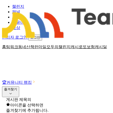
챌린지
채널
소식
커뮤니티
보상
관리자 로그인
로그인
홈
팀워크
동네산책
런마일
모두의챌린지
캐시로또
보험
캐시딜
🏆
커뮤니티 랭킹
즐겨찾기
게시판 제목의
아이콘을 선택하면
즐겨찾기에 추가됩니다.