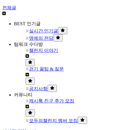
전체글
BEST 인기글
실시간 인기글
명예의 전당
팀워크 수다방
챌린지 이야기
걷기 꿀팁 & 질문
공지사항
커뮤니티
캐시톡 친구 추가 모집
모두의챌린지 멤버 모집