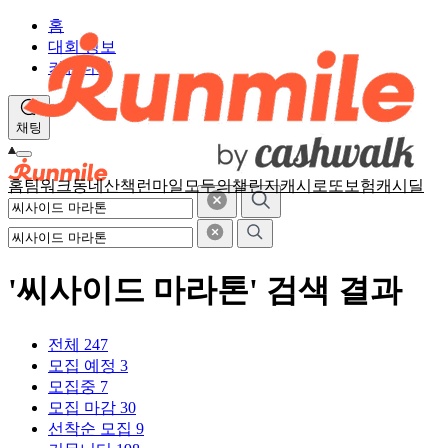
홈
대회 정보
커뮤니티
채팅
홈
팀워크
동네산책
런마일
모두의챌린지
캐시로또
보험
캐시딜
'씨사이드 마라톤' 검색 결과
전체
247
모집 예정
3
모집중
7
모집 마감
30
선착순 모집
9