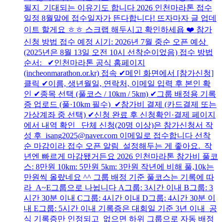
될지 기대되는 이유기도 합니다 2026 인천마라톤 접수
일정 8월말에 접수일자가 뜬다합니다! 뜨자마자 글 업데
이트 할게요 ㅎㅎ 스크랩 해두시고 확인하세욥 ❤️ 참가
신청 방법 접수 예정 시기: 2026년 7월 중순 오픈 예상
(2025년은 8월 13일 오전 10시 선착순이었음) 접수 방법
순서: ✔인천마라톤 공식 홈페이지
(incheonmarathon.or.kr) 접속 ✔메인 화면에서 [참가신청]
클릭 ✔이름, 생년월일, 연락처, 이메일 입력 후 본인 확
인 ✔종목 선택 (풀코스 / 10km / 5km) ✔그룹 배정용 기록
증 업로드 (풀·10km 필수) ✔참가비 결제 (카드결제 또는
가상계좌 중 선택) ✔신청 완료 후 신청확인·결제 페이지
에서 내역 확인 단체 신청(20명 이상)은 참가신청서 작
성 후 isang2025@naver.com 이메일로 접수합니다 선착
순 마감이라 접수 오픈 알림 설정해두는 게 좋아요. 작
년엔 빠르게 마감됐거든요 2026 인천마라톤 참가비 풀코
스: 8만원 10km: 5만원 5km: 3만원 작년에 비해 풀,10k는
만원씩 올랐네요 ^^ 그룹 배정 기준 풀코스는 기록에 따
라 A~E그룹으로 나뉩니다 A그룹: 3시간 이내 B그룹: 3
시간 30분 이내 C그룹: 4시간 이내 D그룹: 4시간 30분 이
내 E그룹: 5시간 이내 기록증은 대회일 기준 3년 이내 공
식 기록증만 인정되고 없으면 하위 그룹으로 자동 배정