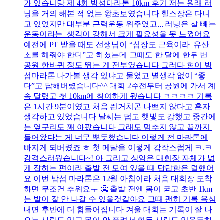
가 있습니당 제 4회 밤섬마라톤 10km 후기 저는 원래 러
닝을 거의 해본 적 없는 왕초보였습니다 헬스장은 다니
고 있었지만 대부분 근력운동 위주였고,,, 러닝은 살 빼는
운동이라는 생각이 강해서 크게 필요성을 못 느꼈어요
예전에 PT 받을 때도 선생님이 “심장도 근육이라 유산
소를 해줘야 한다”고 하셨는데 그때도 한 달에 한두 번
공원 한바퀴 정도 뛰는 게 전부였습니다 그러다 형이 밤
섬마라톤 나가볼 생각 있냐고 물었고 별생각 없이 “좋
다”고 답해버렸습니다^^ 대회 2주전부터 공원에 가서 계
속 달렸고 첫 10km에 참여하게 됐습니다 ㅋㅋㅋㅋ 기록
은 1시간 9분이였고 처음 뛴거치곤 나쁘지 않다고 혼자
생각하고 있었습니다 날씨는 덥고 햇빛도 강했고 중간에
는 옆구리도 꽤 아팠습니다 그래도 멈추지 않고 끝까지
들어왔다는 게 너무 뿌듯했습니다 이렇게 전 마라톤에
빠지게 되버렸죠 ㅎ 첫 메달을 이렇게 갑작스럽게 ㅋ.ㅋ
감격스러웠습니다~! 아 그리고 상암은 대회장 자체가 넓
게 잡히는 편이라 출발 전 모여 있을 때 답답함은 덜했어
요 이번 밤섬 마라톤은 12월 아침이라 처음 대회장 도착
하면 무조건 추워요ㅜ 🥶 출발 전엔 몸이 굳고 초반 1km
는 발이 잘 안 나갈 수 있을것같아요 그때 괜히 기록 욕심
내면 후반에 더 힘들어집니다 겨울 대회는 기록이 잘 나
오는 사람도 있고 몸이 안 풀려서 힘든 사람도 있을듯하