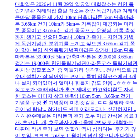
대회일은 2026년 11월 29일 일요일 대회장소는 천안 독
립기념관 겨레의집 출발 장소는 천안 독립기념관 겨레의
큰마당 종목은 세 가지 10km 단축마라톤 5km 단축마라
톤 3.65km 걷기 10km와 5km는 기록칩이 제공되는 마라
톤 종목이고 3.65km는 걷기 종목으로 운영됨. 기록 측정
까지 챙기고 싶으면 5km나 10km 가족이나 지인과 가볍
게 독립기념관 분위기를 느끼고 싶으면 3.65km 걷기 쪽
이 맞아 보임 천안독립기념관마라톤 참가비 10km 단축
마라톤은 39,000원 5km 단축마라톤은 39,000원 3.65km
걷기는 19,000원 천안독립기념관마라톤코스 독립기념관
위치상 업힐코스가 좀 힘들거라 생각함.... 전반적으로 급
수대 설치가 잘 되어있는 편이고 특히 업힐코스에서 3개
나 설치 되어있어서 얼마나 힘들지 감도 안옴...ㅎㅎㅎ 누
적고도가 300이라니까 훈련 제대로 하고와야할듯 자세
한 코스는 이미지 참고 바람!! 10km 5km 3.65km 걷기
기념품 구성 🎁 기념품이 미친것같음..ㄷㄷ 풀빌라 숙박
권이 넘 탐남... 참가비도 싼데 이래도되나 싶긴하지만 ..
ㅎㅎ 완주메달은 마라톤과 걷기 모두 지급 간식은 음료 1
개, 초코바 1개, 호두과자 2개~! 올해 2번째로 개최하는
대횐데 작년 후기 보면 업힐이 역시 심하다는 후기가 많
이 보임..ㅋㅋㅋ 그래도 11월이면 덥진 않으니까 다행이