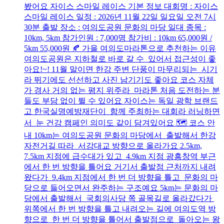
봤어요 자이스 스마일 레이스 기본 정보 대회명 : 자이스
스마일 레이스 일정 : 2026년 11월 22일 일요일 오전 7시
30분 출발 장소 : 여의도공원 문화의 마당 일대 종목 :
10km, 5km 참가인원 : 7,000명 참가비 : 10km 65,000원 /
5km 55,000원 🍂 가을 여의도마라톤으로 추천하는 이유
여의도공원은 지하철로 바로 갈 수 있어서 접근성이 좋
아요!~! 11월 말이면 한강 주변 단풍이 마무리되는 시기
라 뛰기에도 선선하고 사진 남기기도 좋아요 코스 자체
가 경사 거의 없는 평지 위주라 마라톤 처음 도전하는 분
들도 부담 없이 뛸 수 있어요 자이스는 독일 광학 브랜드
고 한국실명예방재단이 함께 주최하는 대회라 러닝하면
서 눈 건강 캠페인 의미도 같이 담겨있어요 🗺️ 코스 안
내 10km는 여의도공원 문화의 마당에서 출발해서 한강
자전거길 따라 서강대교 방향으로 올라가요 2.5km,
7.5km 지점에 급수대가 있고 4.9km 지점 광흥창역 부근
에서 한 번 방향을 틀어요 거기서 출발점 근처까지 내려
왔다가 9.4km 지점에서 한 번 더 방향을 틀고 문화의 마
당으로 들어오면서 완주하는 구조예요 5km는 문화의 마
당에서 출발해서 국회의사당 쪽 골목길로 올라갔다가
위쪽에서 한 번 방향을 틀고 내려오는 길에 여의도역 방
향으로 한 번 더 방향을 틀어서 출발점으로 돌아오는 왕