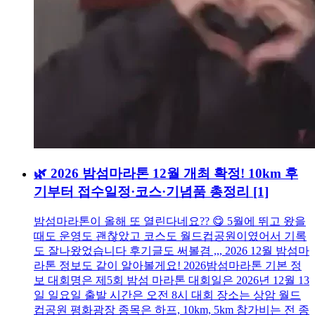
🌿 2026 밤섬마라톤 12월 개최 확정! 10km 후
기부터 접수일정·코스·기념품 총정리
[1]
밤섬마라톤이 올해 또 열린다네요?? 😋 5월에 뛰고 왔을
때도 운영도 괜찮았고 코스도 월드컵공원이였어서 기록
도 잘나왔었습니다 후기글도 써볼겸 ,,, 2026 12월 밤섬마
라톤 정보도 같이 알아볼게요! 2026밤섬마라톤 기본 정
보 대회명은 제5회 밤섬 마라톤 대회일은 2026년 12월 13
일 일요일 출발 시간은 오전 8시 대회 장소는 상암 월드
컵공원 평화광장 종목은 하프, 10km, 5km 참가비는 전 종