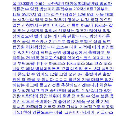
목 60,000원 주최는 사단법인 대한생활체육연맹 밤섬마
라톤접수 일정 밤섬마라톤접수는 2026년 8월 7일부터
12월 6일까지 입니다 접수 마감일은 12월 6일! 서울 대회
는 생각보다 빨리 차는 경우가 많아서 나갈 생각 있으면
얼른 신청하시는편이 나아요..ㅎ 특히 하프나 10km는 같
이 뛰는 사람끼리 맞춰서 신청하는 경우가 많아서 일정
정해졌으면 빨리 넣는 게 마음 편합니다~.. 밤섬마라톤
코스 공식 코스안내 기준으로 출발과 도착은 상암 월드
컵공원 평화광장입니다 코스는 대회 사정에 따라 변경될
수 있지만 상암 월드컵공원 평화광장에서 출발하고 도
착하는 건 변동 없다고 안내돼 있어요~ 코스 이미지 참
고 부탁드립니다 ㅎ 하프코스 10km 코스 5km 코스 코스
난이도 예상 밤섬마라톤은 12월 대회라 코스보다 날씨가
더 중요할 수 있어요 12월 13일 오전 8시 출발이면 출발
전엔 꽤 추울 듯 합니다 ㄷㄷㄷ 작년에 겨울 마라톤 참가
해봤는데 그때 들고간것들 추천해드리겠습니당 처음부
터 두껍게 입고 뛰면 중반부터 답답할 수 있습니다 얇은
긴팔 바람막이 장갑 넥워머 출발 전 버릴 수 있는 보온 옷
이런 식으로 준비하는 게 좋아요! 기념품 구성 🎁 기념
티셔츠 완주메달 기록증 완주 간식이 기본적으로 제공되
네요! 현장 경품으로는 이불, 그린비아 당케어, 선글라스