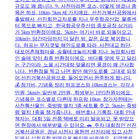
규모도 꽤 큽니다. 🏃 사천마라톤 코스, 어떻게 생겼나 종
목은 하프, 10km, 5km 세 가지예요. 선진거북선공원에서
출발해서 선진회전교차로를 지나 우주항공산업 물류센
터 쪽으로 빠지고, 한국항공우주산업 종포공장 삼거리
가 5km 반환점이에요. 5km는 여기서 바로 되돌아오고
10km는 당간마당까지 더 달린 뒤 같은 길로 복귀합니
다. 하프는 무지갯빛 해안도로를 따라 사천대교 하단,
대포어촌체험마을, 송월테크놀리지를 지나 농업회사법
인 솔매 앞이 최종 반환점이에요. 바다를 옆에 두고 달리
는 구간이라 노을 시간대랑 맞물리면 풍경이 꽤 근사합
니다. 반환점을 찍고 나면 왔던 해안도로를 그대로 되짚
어 선진거북선공원으로 들어오면서 완주하게 됩니다.
💰 참가비, 기념품 정리 하프코스와 10km코스는 각각 4
만원, 5km는 일반부 2만원, 학생부는 1만5천원이에요.
기념품은 코스별로 다른데 하프랑 10km 참가자한테는
사천특산물인 죽방렴 멸치 3종 세트를 주고 5km는 죽방
렴 멸치 1종을 챙겨줍니다. 배번호나 기록칩, 대회 안내
책자는 대회 5일 전쯤 택배로 미리 발송되고 못 받았으
면 현장에서 배부받을 수 있어요. 🚗 주차 대회장인 선진
거북선공원은 경남 사천시 용현면 선진리에 있고 사천
IC에서 삼천포항 방면으로 빠지면 바로예요. 지역별로