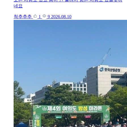
네요
척추추추
1
9
2026.08.10