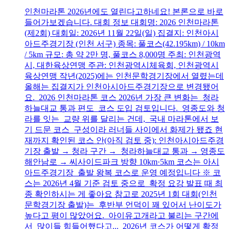
인천마라톤 2026년에도 열린다고하네요! 본론으로 바로
들어가보겠습니다. 대회 정보 대회명: 2026 인천마라톤
(제2회) 대회일: 2026년 11월 22일(일) 집결지: 인천아시
아드주경기장 (인천 서구) 종목: 풀코스(42.195km) / 10km
/ 5km 규모: 총 약 2만 명, 풀코스 8,000명 주최: 인천광역
시, 대한육상연맹 주관: 인천광역시체육회, 인천광역시
육상연맹 작년(2025)에는 인천문학경기장에서 열렸는데
올해는 집결지가 인천아시아드주경기장으로 변경됐어
요. 2026 인천마라톤 코스 2026년 가장 큰 변화는 청라
하늘대교 통과 편도 코스 도입 검토입니다. 영종도와 청
라를 잇는 교량 위를 달리는 건데, 국내 마라톤에서 보
기 드문 코스 구성이라 러너들 사이에서 화제가 됐죠 현
재까지 확인된 코스 안(아직 검토 중): 인천아시아드주경
기장 출발 → 청라 구간 → 청라하늘대교 통과 → 영종도
해안남로 → 씨사이드파크 방향 10km·5km 코스는 아시
아드주경기장 출발 왕복 코스로 운영 예정입니다 ※ 코
스는 2026년 4월 기준 검토 중으로 확정 요강 발표 때 최
종 확인하시는 게 좋아요 참고로 2025년 1회 대회(인천
문학경기장 출발)는 후반부 언덕이 꽤 있어서 난이도가
높다고 평이 많았어요. 아이유고개라고 불리는 구간에
서 많이들 힘들어했다고... 2026년 코스가 어떻게 확정