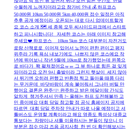
많아요 탁 트인 뷰 보면서 뛰다 보면 힘든 구간도 한결
수월하게 느껴지더라고요 참가비 안내 💰 하프코스
50,000원 10km 50,000원 5km 40,000원 접수 일정은 아직
추후 공개 예정이라 오픈되는 대로 다시 업데이트할게
요 코스 소개 🗺️ 세 종목 모두 씨사이드파크에서 스타트
하고 피니시합니다! 자세한 코스는 아래 이미지 참고해
주세요❤️ 하프코스 10km 5km 코스 대부분이 자전거도
로랑 산책로로 이어져 있어서 노면이 편한 편이고 평지
위주라 기록 욕심 내보기에도 나쁘지 않은 코스예요 작
년에 뛰어보니 작년 9월에 10km로 참가했었는데 왼쪽으
로 바다가 쫙 펼쳐졌어요ㅠㅠ 그 뷰 하나로 힘든 걸 잊게
되더라고요 오전 9시 출발이라 그런지 햇살이 세지 않아
서 뛰기엔 오히려 편했고 반환점 찍고 돌아올 때쯤 다리
는 무거운데 바닷바람이 계속 불어줘서 그나마 버틸 만
했어요 결론은 완주^!^ 완주하고 받은 메달이랑 간식도
알차게 챙겨주셔서 만족 !~ 올해는 하프 도전해볼까 고
민 중이에요 대회 당일 참고할 점 공식 홈페이지 공지에
따르면 대회 당일 주차장 안내가 따로 나올 예정이고 셔
틀버스도 운영할 계획이라고 해요 영종도 특성상 대중교
통보다는 차량이나 셔틀 이용하시는 분들이 많으니 이
부분은 접수 마감 즈음 공지사항 한 번 더 확인해보시는