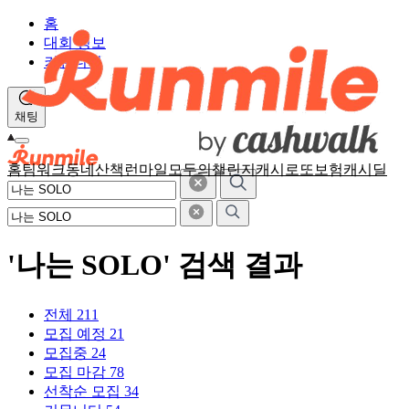
홈
대회 정보
커뮤니티
채팅
홈
팀워크
동네산책
런마일
모두의챌린지
캐시로또
보험
캐시딜
'나는 SOLO' 검색 결과
전체
211
모집 예정
21
모집중
24
모집 마감
78
선착순 모집
34