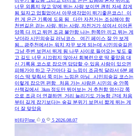
비우기 좋았음 그리고 러너도 은근 있음bb 혼자 뛰어도
너무 외롭지 않고 앞에 뛰는 사람 보이면 괜히 자세 잡게
됨 일자고 업힐없어서 아무생각없이 뛰기좋은코스! 이
런 게 은근 기록에 도움 됨 다만 자전거는 조심해야 함
천변길은 걷는 사람, 뛰는 사람, 자전거가 섞여서 이어폰
양쪽 다 끼고 뛰면 조금 불안함 나는 한쪽만 끼고 뛰는 게
낫더라 시민의숲길 러닝코스 여긴 페이스 잘 안 보게
됨... 광주천에서는 워치 자꾸 보게 되는데 시민의숲길은
그냥 주변 보면서 뛰게 됨 나무 사이로 들어오는 빛도 좋
고 길도 너무 시끄럽지 않아서 회복런으로 딱 좋았음 대
신 기록용 코스로 잡으면 답답할 수 있음 사람이 있으면
피해가야 하고 구간마다 길 느낌이 조금씩 달라서 6분 페
이스 딱 맞춰서 쭉 미는 느낌은 아님 시민의숲길 코스는
이렇게 잡으면 편함 처음 가는 사람은 시민의 숲 안쪽
산책길에서 3km 정도만 뛰어보는 거 추천함 영산강 쪽
으로 조금 더 연결하면 거리 늘리기도 가능함 근데 처음
부터 길게 잡기보다는 숲길 분위기 보면서 짧게 뛰는 게
더 잘 맞았음
비타민me
0
5
2026.08.07