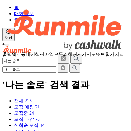
홈
대회 정보
커뮤니티
채팅
홈
팀워크
동네산책
런마일
모두의챌린지
캐시로또
보험
캐시딜
'나는 솔로' 검색 결과
전체
215
모집 예정
21
모집중
24
모집 마감
78
선착순 모집
34