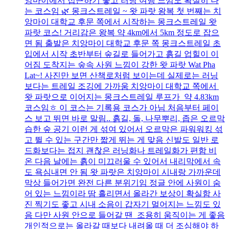
앙마이에서 접근하기 좋고 러닝 여행 느낌도 확실히 나
는 코스임 🌿 몽크스트레일 ~ 왓 파랏 왕복 첫 번째는 치
앙마이 대학교 후문 쪽에서 시작하는 몽크스트레일 왓
파랏 코스! 거리감은 왕복 약 4km에서 5km 정도로 잡으
면 됨 출발은 치앙마이 대학교 후문 쪽 몽크스트레일 초
입에서 시작 초반부터 숲길로 들어가고 흙길 업힐이 이
어짐 도착지는 숲속 사원 느낌이 강한 왓 파랏 Wat Pha
Lat~! 사진만 보면 산책로처럼 보이는데 실제로는 러닝
보다는 트레일 조깅에 가까움 치앙마이 대학교 쪽에서
왓 파랏으로 이어지는 몽크스트레일 루프가 약 4.83km
코스임ㅎ 이 코스는 기록용 코스가 아님 처음부터 페이
스 보고 뛰면 바로 말림.. 흙길, 돌, 나무뿌리, 좁은 오르막
습한 숲 공기 이런 게 섞여 있어서 오르막은 파워워킹 섞
고 뛸 수 있는 구간만 짧게 뛰는 게 맞음 신발도 일반 로
드화보다는 접지 괜찮은 러닝화나 트레일화가 편함 비
온 다음 날에는 흙이 미끄러울 수 있어서 내리막에서 속
도 욕심내면 안 됨 왓 파랏은 치앙마이 시내랑 가까운데
막상 들어가면 완전 다른 분위기임 정글 안에 사원이 숨
어 있는 느낌이라 땀 흘리면서 올라간 보상이 확실함 사
진 찍기도 좋고 시내 소음이 갑자기 멀어지는 느낌도 있
음 다만 사원 안으로 들어갈 땐 조용히 움직이는 게 좋음
개인적으로는 올라갈 때보다 내려올 때 더 조심해야 하