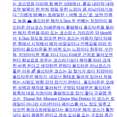
는 코스였음 다리에 힘 빠진 상태에서 흙길 내리막 내려
오면 발목이 한 번씩 꺾일 듯한 느낌이 옴 러닝이라기보
다 “가볍게 땀 빼는 트레일런 + 여행 코스”로 보면 만족
도 높음 🏔️ 올드타운 해자 6.5km 두 번째는 치앙마이 올
드타운 러닝코스 타패문에서 출발해서 올드타운을 둘러
싼 해자 주변을 따라 도는 코스임ㅎ 거리감은 약 6km에
서 6.5km 정도로 잡으면 된다 코스는 어렵지 않다 타패
문 쪽에서 시작해서 해자 바깥길이나 안쪽길을 따라 치
앙마이 올드타운을 한 바퀴 도는 느낌이다 창푸악, 수안
독, 치앙마이문 쪽을 지나 다시 타패문 근처로 돌아오면
된다 화살표로 외우는 코스라기보다 해자를 따라 크게
한 바퀴 돈다고 생각하면 편하다 올드타운 러닝코스가
좋은 이유 🌈 올드타운 코스는 길 찾기가 쉽다 치앙마이
올드타운은 해자가 네모난 형태로 둘러져 있어서 처음
뛰는 사람도 방향 감각 잡기가 편하다 올드타운은 오래
된 성벽과 해자로 둘러싸인 구역임 타패문은 올드타운
동쪽의 대표 지점이라 출발점으로 잡기 좋다 구글맵 주
소는 Thapae Rd, Mueang Chiang Mai District 이 코스는 트
레일이 아니라 시티런이다 페이스를 어느 정도 맞추고
싶으면 몽크스트레일보다는 올드타운 해자 코스가 훨씬
낫다 길이 평평한 편이고 계속 도심을 도는 구조라 중간