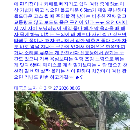
에 편의점이나 카페로 빠지기도 쉽다 여행 중에 5km 이
상 가볍게 뛰고 싶으면 올드타운 6.5km가 제일 무난하다
올드타운 코스 뛸 때 주의할 점 낮에는 비추천 진짜 덥고
교통량도 많고 보도도 좁은 구간이 있다 ㅠㅠ 오전 6시에
서 7시 사이 모닝러닝이 제일 좋다 해가 막 올라올 때 해
자 물에 하늘 비치는 느낌이 꽤 예쁘다 사진 찍고 싶으면
타패문 쪽이나 해자 코너에서 잠깐 멈추면 좋다 다만 차
도 바로 옆을 지나는 구간이 있어서 이어폰은 한쪽만 끼
거나 소리를 낮추는 게 안전하다 신호등에서 끊기는 구
간도 있으니 기록 욕심보다는 여행 조깅 느낌으로 뛰는
게 맞다 6분대 페이스로 계속 밀기보다는 사람 많으면 천
천히 길 비면 살짝 올리는 식이 편하다 치앙마이 여행 왔
으면 러닝도 한번 하고가길~~ 🔥💪
태국외노자
3
27
2026.08.05