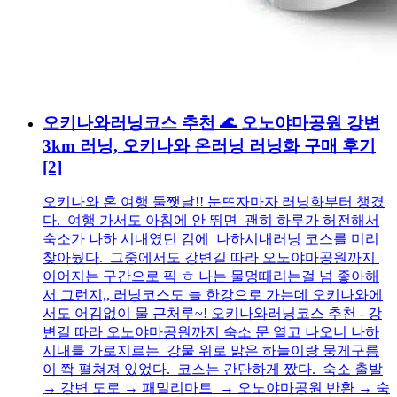
오키나와러닝코스 추천 🌊 오노야마공원 강변
3km 러닝, 오키나와 온러닝 러닝화 구매 후기
[2]
오키나와 혼 여행 둘쨋날!! 눈뜨자마자 러닝화부터 챙겼
다. 여행 가서도 아침에 안 뛰면 괜히 하루가 허전해서
숙소가 나하 시내였던 김에 나하시내러닝 코스를 미리
찾아뒀다. 그중에서도 강변길 따라 오노야마공원까지
이어지는 구간으로 픽 ㅎ 나는 물멍때리는걸 넘 좋아해
서 그런지,, 러닝코스도 늘 한강으로 가는데 오키나와에
서도 어김없이 물 근처루~! 오키나와러닝코스 추천 - 강
변길 따라 오노야마공원까지 숙소 문 열고 나오니 나하
시내를 가로지르는 강물 위로 맑은 하늘이랑 뭉게구름
이 쫙 펼쳐져 있었다. 코스는 간단하게 짰다. 숙소 출발
→ 강변 도로 → 패밀리마트 → 오노야마공원 반환 → 숙