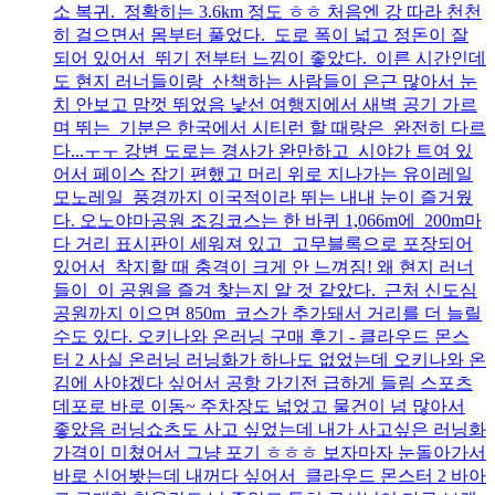
소 복귀. 정확히는 3.6km 정도 ㅎㅎ 처음엔 강 따라 천천
히 걸으면서 몸부터 풀었다. 도로 폭이 넓고 정돈이 잘
되어 있어서 뛰기 전부터 느낌이 좋았다. 이른 시간인데
도 현지 러너들이랑 산책하는 사람들이 은근 많아서 눈
치 안보고 맘껏 뛰었음 낯선 여행지에서 새벽 공기 가르
며 뛰는 기분은 한국에서 시티런 할 때랑은 완전히 다르
다...ㅜㅜ 강변 도로는 경사가 완만하고 시야가 트여 있
어서 페이스 잡기 편했고 머리 위로 지나가는 유이레일
모노레일 풍경까지 이국적이라 뛰는 내내 눈이 즐거웠
다. 오노야마공원 조깅코스는 한 바퀴 1,066m에 200m마
다 거리 표시판이 세워져 있고 고무블록으로 포장되어
있어서 착지할 때 충격이 크게 안 느껴짐! 왜 현지 러너
들이 이 공원을 즐겨 찾는지 알 것 같았다. 근처 신도심
공원까지 이으면 850m 코스가 추가돼서 거리를 더 늘릴
수도 있다. 오키나와 온러닝 구매 후기 - 클라우드 몬스
터 2 사실 온러닝 러닝화가 하나도 없었는데 오키나와 온
김에 사야겠다 싶어서 공항 가기전 급하게 들림 스포츠
데포로 바로 이동~ 주차장도 넓었고 물건이 넘 많아서
좋았음 러닝쇼츠도 사고 싶었는데 내가 사고싶은 러닝화
가격이 미쳤어서 그냥 포기 ㅎㅎㅎ 보자마자 눈돌아가서
바로 신어봣는데 내꺼다 싶어서 클라우드 몬스터 2 바아