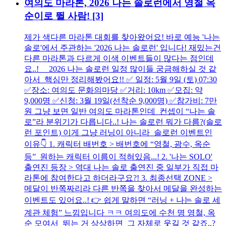
여의도 마라톤, 2026 나는 솔로런에서 영철 옥
순이로 뛸 사람!
[3]
제가 색다른 마라톤 대회를 찾아왔어요! 바로 예능 '나는
솔로'에서 주관하는 '2026 나는 솔로런' 입니다! 재밌는건
다른 마라톤과 다르게 이색 이벤트들이 많다는 점인데
요..! 2026 나는 솔로런 일정 많이들 궁금해하실 것 같
아서 핵심만 정리해봤어요!! ✅ 일정: 5월 9일 (토) 07:30
✅장소: 여의도 문화의마당 ✅거리: 10km ✅모집: 약
9,000명 ✅신청: 3월 19일(선착순 9,000명) ✅참가비: 7만
원 그냥 보면 일반 여의도 마라톤인데 컨셉이 “나는 솔
로”라 분위기가 다릅니다..! 나는 솔로런 뭐가 다름?(솔로
런 포인트) 이게 그냥 러닝이 아니라 솔로런 이벤트인
이유👇 1. 캐릭터 배번호 > 배번호에 “영철, 광수, 옥순
등” 원하는 캐릭터 이름이 적혀있음...! 2. '나는 SOLO'
출연진 등장 > 역대 나는 솔로 출연진 중 일부가 직접 마
라톤에 참여한다고 하더라구요?! 3. 최종선택 ZONE >
메달이 반쪽짜리라 다른 반쪽을 찾아서 메달을 완성하는
이벤트도 있어요..! 👉 쉽게 말하면 “러닝 + 나는 솔로 세
계관 체험” 느낌입니다 ㅋㅋ 여의도에 수천 명 영철, 옥
순 모여서 뛰는 거 상상하면 그 자체로 웃길 것 같죠..?