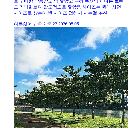
로 구매함 착용감도 넘 좋았고 특히 쿠셔닝이 다른 브랜
드 러닝화보다 압도적으로 좋았음 사이즈는 원래 사던
사이즈로 샀는데 반 사이즈 업해서 사는걸 추천
여름싫어ㅜ
2
22
2026.08.06