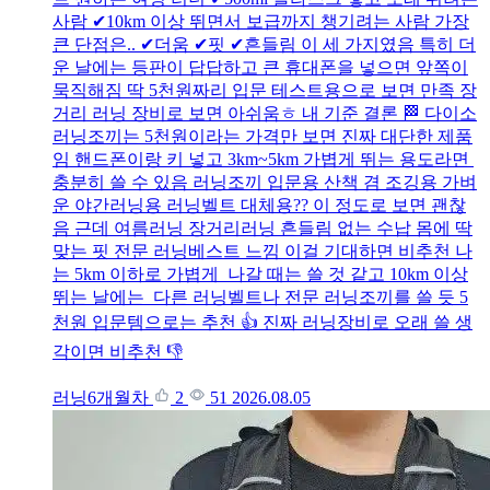
사람 ✔10km 이상 뛰면서 보급까지 챙기려는 사람 가장
큰 단점은.. ✔더움 ✔핏 ✔흔들림 이 세 가지였음 특히 더
운 날에는 등판이 답답하고 큰 휴대폰을 넣으면 앞쪽이
묵직해짐 딱 5천원짜리 입문 테스트용으로 보면 만족 장
거리 러닝 장비로 보면 아쉬움ㅎ 내 기준 결론 🏁 다이소
러닝조끼는 5천원이라는 가격만 보면 진짜 대단한 제품
임 핸드폰이랑 키 넣고 3km~5km 가볍게 뛰는 용도라면
충분히 쓸 수 있음 러닝조끼 입문용 산책 겸 조깅용 가벼
운 야간러닝용 러닝벨트 대체용?? 이 정도로 보면 괜찮
음 근데 여름러닝 장거리러닝 흔들림 없는 수납 몸에 딱
맞는 핏 전문 러닝베스트 느낌 이걸 기대하면 비추천 나
는 5km 이하로 가볍게 나갈 때는 쓸 것 같고 10km 이상
뛰는 날에는 다른 러닝벨트나 전문 러닝조끼를 쓸 듯 5
천원 입문템으로는 추천 👍 진짜 러닝장비로 오래 쓸 생
각이면 비추천 👎
러닝6개월차
2
51
2026.08.05