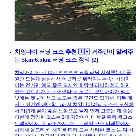
치앙마이 러닝 코스 추천 🇹🇭 거주민이 알려주
는 5km·6.5km 러닝 코스 정리
[2]
치앙마이 산 지 10년 ㅋㅋㅋㅋ 요즘 러닝 시작했는데 공
원만 도는게 심심해서 이곳저곳 뛰러다니는중~ 치앙마
이는 걷기만 해도 좋은 도시인데 막상 러닝하려고 하면
코스 고르기가 은근 어렵다 ㅜ 도로는 오토바이가 많고
낮에는 햇빛이 세고 보도는 좁은 구간도 있어서 아무 데
서나 뛰기엔 애매함 그래서 치앙마이러닝 코스는 도심에
서 가볍게 뛸지 숲길 느낌으로 뛸지 먼저 고르는 게 좋음
이번에 정리한 코스는 2개 치앙마이 대학교 뒤쪽 몽크스
트레일에서 왓 파랏까지 가는 트레일 코스 타패문에서
시작해 올드타운 해자를 따라 도는 시티런 코스 둘 다 치