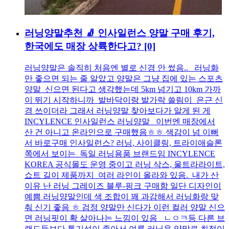
러닝양말추천 🧦 인사일런스 양말 구매 후기,
한국에도 매장 상륙한다고?
[0]
러닝양말은 솔직히 처음엔 별로 신경 안 썼음.. 러닝화
만 좋으면 되는 줄 알았고 양말은 그냥 집에 있는 스포츠
양말 신으면 된다고 생각했는데 5km 넘기고 10km 가까
이 뛰기 시작하니까 발바닥이랑 발가락 쓸림이 은근 신
경 쓰이더라 그래서 러닝양말 찾아보다가 알게 된 게
INCYLENCE 인사일런스 러닝양말 이번엔 매장에서
산 건 아니고 온라인으로 구매했음ㅎㅎ 색감이 넘 이뻐
서 바로구매 인사일런스? 러닝, 사이클링, 트라이애슬론
쪽에서 보이는 독일 러닝용품 브랜드임 INCYLENCE
KOREA 공식몰도 운영 중이고 러닝 삭스, 울트라라이트,
쇼트 길이 제품까지 여러 라인이 올라와 있음. 내가 산
이유 난 러닝 그레이즈 블루-핑크 구매함 일단 디자인이
예쁨 러닝양말인데 색 조합이 꽤 과감해서 러닝화랑 맞
춰 신기 좋음 ㅎ 검정 양말만 신다가 이런 컬러 양말 신으
면 러닝핏이 확 살아나는 느낌이 있음 ㄴㅇㅋ등 다른 브
랜드들보다 통기성이 좋아서 여름 러닝용 양말로 최적이