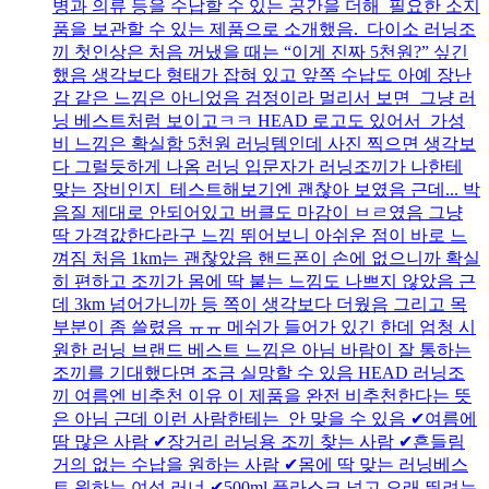
병과 의류 등을 수납할 수 있는 공간을 더해 필요한 소지
품을 보관할 수 있는 제품으로 소개했음. 다이소 러닝조
끼 첫인상은 처음 꺼냈을 때는 “이게 진짜 5천원?” 싶긴
했음 생각보다 형태가 잡혀 있고 앞쪽 수납도 아예 장난
감 같은 느낌은 아니었음 검정이라 멀리서 보면 그냥 러
닝 베스트처럼 보이고ㅋㅋ HEAD 로고도 있어서 가성
비 느낌은 확실함 5천원 러닝템인데 사진 찍으면 생각보
다 그럴듯하게 나옴 러닝 입문자가 러닝조끼가 나한테
맞는 장비인지 테스트해보기엔 괜찮아 보였음 근데... 박
음질 제대로 안되어있고 버클도 마감이 ㅂㄹ였음 그냥
딱 가격값한다라구 느낌 뛰어보니 아쉬운 점이 바로 느
껴짐 처음 1km는 괜찮았음 핸드폰이 손에 없으니까 확실
히 편하고 조끼가 몸에 딱 붙는 느낌도 나쁘지 않았음 근
데 3km 넘어가니까 등 쪽이 생각보다 더웠음 그리고 목
부분이 좀 쓸렸음 ㅠㅠ 메쉬가 들어가 있긴 한데 엄청 시
원한 러닝 브랜드 베스트 느낌은 아님 바람이 잘 통하는
조끼를 기대했다면 조금 실망할 수 있음 HEAD 러닝조
끼 여름엔 비추천 이유 이 제품을 완전 비추천한다는 뜻
은 아님 근데 이런 사람한테는 안 맞을 수 있음 ✔여름에
땀 많은 사람 ✔장거리 러닝용 조끼 찾는 사람 ✔흔들림
거의 없는 수납을 원하는 사람 ✔몸에 딱 맞는 러닝베스
트 원하는 여성 러너 ✔500ml 플라스크 넣고 오래 뛰려는