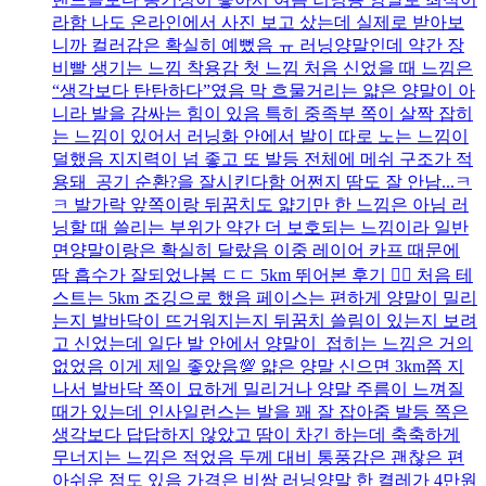
라함 나도 온라인에서 사진 보고 샀는데 실제로 받아보
니까 컬러감은 확실히 예뻤음 ㅠ 러닝양말인데 약간 장
비빨 생기는 느낌 착용감 첫 느낌 처음 신었을 때 느낌은
“생각보다 탄탄하다”였음 막 흐물거리는 얇은 양말이 아
니라 발을 감싸는 힘이 있음 특히 중족부 쪽이 살짝 잡히
는 느낌이 있어서 러닝화 안에서 발이 따로 노는 느낌이
덜했음 지지력이 넘 좋고 또 발등 전체에 메쉬 구조가 적
용돼 공기 순환?을 잘시킨다함 어쩐지 땀도 잘 안남...ㅋ
ㅋ 발가락 앞쪽이랑 뒤꿈치도 얇기만 한 느낌은 아님 러
닝할 때 쓸리는 부위가 약간 더 보호되는 느낌이라 일반
면양말이랑은 확실히 달랐음 이중 레이어 카프 때문에
땀 흡수가 잘되었나봄 ㄷㄷ 5km 뛰어본 후기 🏃‍♀️ 처음 테
스트는 5km 조깅으로 했음 페이스는 편하게 양말이 밀리
는지 발바닥이 뜨거워지는지 뒤꿈치 쓸림이 있는지 보려
고 신었는데 일단 발 안에서 양말이 접히는 느낌은 거의
없었음 이게 제일 좋았음💯 얇은 양말 신으면 3km쯤 지
나서 발바닥 쪽이 묘하게 밀리거나 양말 주름이 느껴질
때가 있는데 인사일런스는 발을 꽤 잘 잡아줌 발등 쪽은
생각보다 답답하지 않았고 땀이 차긴 하는데 축축하게
무너지는 느낌은 적었음 두께 대비 통풍감은 괜찮은 편
아쉬운 점도 있음 가격은 비쌈 러닝양말 한 켤레가 4만원