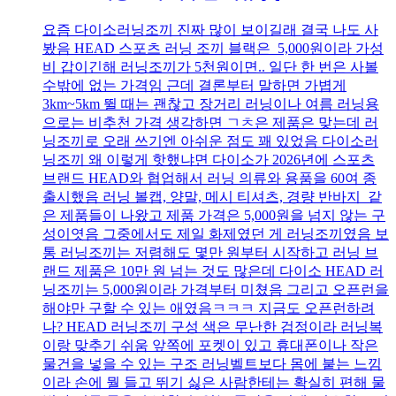
요즘 다이소러닝조끼 진짜 많이 보이길래 결국 나도 사
봤음 HEAD 스포츠 러닝 조끼 블랙은 5,000원이라 가성
비 갑이긴해 러닝조끼가 5천원이면.. 일단 한 번은 사볼
수밖에 없는 가격임 근데 결론부터 말하면 가볍게
3km~5km 뛸 때는 괜찮고 장거리 러닝이나 여름 러닝용
으로는 비추천 가격 생각하면 ㄱㅊ은 제품은 맞는데 러
닝조끼로 오래 쓰기엔 아쉬운 점도 꽤 있었음 다이소러
닝조끼 왜 이렇게 핫했냐면 다이소가 2026년에 스포츠
브랜드 HEAD와 협업해서 러닝 의류와 용품을 60여 종
출시했음 러닝 볼캡, 양말, 메시 티셔츠, 경량 반바지 같
은 제품들이 나왔고 제품 가격은 5,000원을 넘지 않는 구
성이엿음 그중에서도 제일 화제였던 게 러닝조끼였음 보
통 러닝조끼는 저렴해도 몇만 원부터 시작하고 러닝 브
랜드 제품은 10만 원 넘는 것도 많은데 다이소 HEAD 러
닝조끼는 5,000원이라 가격부터 미쳤음 그리고 오픈런을
해야만 구할 수 있는 애였음ㅋㅋㅋ 지금도 오픈런하려
나? HEAD 러닝조끼 구성 색은 무난한 검정이라 러닝복
이랑 맞추기 쉬움 앞쪽에 포켓이 있고 휴대폰이나 작은
물건을 넣을 수 있는 구조 러닝벨트보다 몸에 붙는 느낌
이라 손에 뭘 들고 뛰기 싫은 사람한테는 확실히 편해 물