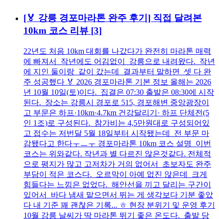
[🏅 강릉 경포마라톤 완주 후기] 직접 달려본
10km 코스 리뷰
[3]
22년도 처음 10km 대회를 나갔다가 완전히 마라톤 매력
에 빠져서 작년에도 어김없이 강릉으로 내려왔다. 작년
에 지인 둘이랑 같이 갔는데 결과부터 말하면 셋 다 완
주 성공했다 🏅 2026 경포마라톤 기본 정보 올해는 2026
년 10월 10일(토)이다. 집결은 07:30 출발은 08:30에 시작
된다. 장소는 강릉시 경포로 515, 경포해변 중앙광장이
고 부문은 하프·10km·4.7km 건강달리기· 하프 단체전(5
인 1조)로 구성된다. 참가비는 4,5만원대로 구성되어있
고 접수는 저번달 5월 18일부터 시작됐는데 전 부문 마
감됐다고 한다ㅜㅡㅜ 경포마라톤 10km 코스 설명 이번
코스는 위와같다. 작년과 별 다르진 않은것같다. 전체적
으로 평지가 많고 고저차가 거의 없어서 초보자도 완주
부담이 적은 코스다. 오르막이 아예 없진 않은데 크게
힘들다는 느낌은 없었다. 해안선을 끼고 달리는 구간이
있어서 바다 냄새 맡으면서 뛰는 게 생각보다 기분 좋았
다 내 기준 꽤 괜찮은 기록... ㅎ 현장 분위기 및 운영 후기
10월 강릉 날씨가 딱 마라톤 뛰기 좋은 온도다. 출발 당