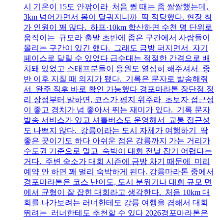
시 기온이 15도 안팎이라 처음 뛸 때는 좀 쌀쌀했는데,
3km 넘어가면서 몸이 달궈지니까 딱 적당했다. 현장 참
가 인원이 꽤 많다. 하프·10km 합산하면 수천 명 단위로
움직이는 규모라 출발 초반에 좁은 구간에서 사람들이
몰리는 구간이 있긴 했다. 그래도 금방 퍼지면서 자기
페이스로 달릴 수 있었다 급수대는 적절한 간격으로 배
치돼 있었고 스태프분들이 응원도 열심히 해주셔서 중
반 이후 지칠 때 의지가 됐다. 기록은 문자로 발송해줘
서 완주 직후 바로 확인 가능했다 경포마라톤 장단점 정
리 장점부터 말하면, 코스가 평지 위주라 초보자 접근성
이 좋고 경치가 넘 좋아서 뛰는 재미가 있다. 기록 문자
발송 서비스가 있고 셔틀버스도 운영해서 교통 접근성
도 나쁘지 않다. 강릉이라는 도시 자체가 여행하기 딱
좋은 곳이기도 하다 아쉬운 점은 강릉까지 가는 거리가
수도권 기준으로 멀고 숙박이 대회 전날 잡기 어렵다는
거다. 주변 숙소가 대회 시즌에 금방 차기 때문에 미리
예약 안 하면 꽤 멀리 숙박하게 된다. 강릉마라톤 중에서
경포마라톤은 코스 난이도, 도시 분위기나 대회 규모 면
에서 균형이 잘 잡힌 대회라고 생각한다. 처음 10km 대
회를 나가보려는 러너한테도 강릉 여행을 겸해서 대회
뛰려는 러너한테도 추천할 수 있다 2026경포마라톤은