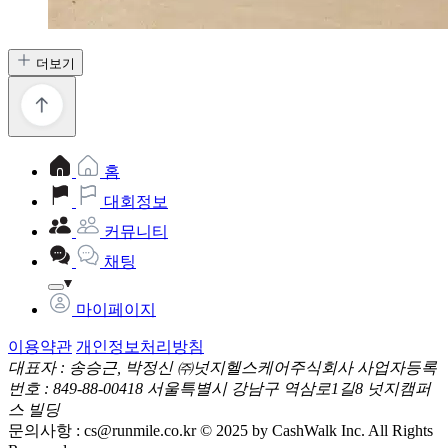
더보기
홈
대회정보
커뮤니티
채팅
마이페이지
이용약관
개인정보처리방침
대표자 : 송승근, 박정신
㈜넛지헬스케어주식회사
사업자등록
번호 : 849-88-00418
서울특별시 강남구 역삼로1길8 넛지캠퍼
스 빌딩
문의사항 :
cs@runmile.co.kr
© 2025 by CashWalk Inc. All Rights