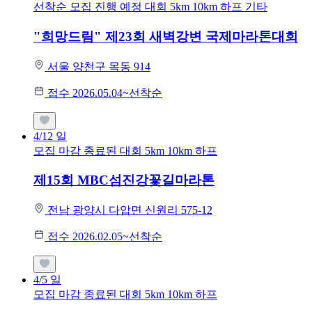
선착순 모집
진행 예정 대회
5km
10km
하프
기타
"희망드림" 제23회 새벽강변 국제마라톤대회
서울 양천구 목동 914
접수 2026.05.04~선착순
4/12
일
모집 마감
종료된 대회
5km
10km
하프
제15회 MBC섬진강꽃길마라톤
전남 광양시 다압면 신원리 575-12
접수 2026.02.05~선착순
4/5
일
모집 마감
종료된 대회
5km
10km
하프