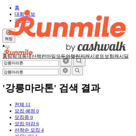
홈
대회 정보
커뮤니티
채팅
홈
팀워크
동네산책
런마일
모두의챌린지
캐시로또
보험
캐시딜
'강릉마라톤' 검색 결과
전체
11
모집 예정
0
모집중
0
모집 마감
6
선착순 모집
4