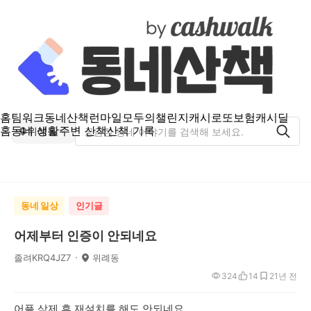
홈
팀워크
동네산책
런마일
모두의챌린지
캐시로또
보험
캐시딜
홈
동네 생활
주변 산책
산책 기록
위례동
동네 일상
인기글
어제부터 인증이 안되네요
졸려KRQ4JZ7
위례동
324
14
2
1년 전
어플 삭제 후 재설치를 해도 안되네요...