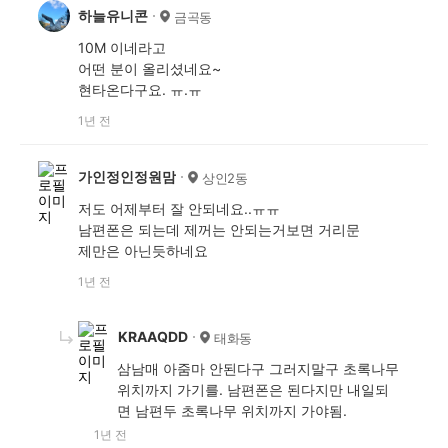
하늘유니콘
금곡동
10M 이네라고
어떤 분이 올리셨네요~
현타온다구요. ㅠ.ㅠ
1년 전
가인정인정원맘
상인2동
저도 어제부터 잘 안되네요..ㅠㅠ
남편폰은 되는데 제꺼는 안되는거보면 거리문
제만은 아닌듯하네요
1년 전
KRAAQDD
태화동
삼남매 아줌마 안된다구 그러지말구 초록나무
위치까지 가기를. 남편폰은 된다지만 내일되
면 남편두 초록나무 위치까지 가야됨.
1년 전