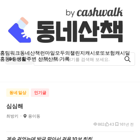
홈
팀워크
동네산책
런마일
모두의챌린지
캐시로또
보험
캐시딜
홈
동네 생활
주변 산책
산책 기록
용이동
동네 일상
인기글
심심해
최방키
용이동
862
43
16
1년 전
계속 걸엇는데 방금 깔아서 걸음 10보 히히