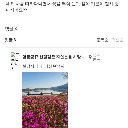
네요 나를 따라다니면서 꽃을 뿌렺 는것 같아 기분이 잠시 좋
아지네요^^
댓글 3
댓글
3
등록순
최신순
망우
얼짱공쥬 한결같은 지인분들 사랑해용~
본동
한강지나다 다산유적지