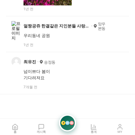
1년 전
망우
얼짱공쥬 한결같은 지인분들 사랑해용~
본동
우리동네 공원
1년 전
최유진
송정동
넘이쁘다 봄이
기다려져요
7개월 전
7
21
42
홈
캐시톡
통계
MY