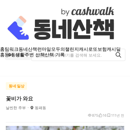
홈
팀워크
동네산책
런마일
모두의챌린지
캐시로또
보험
캐시딜
홈
동네 생활
주변 산책
산책 기록
동패동
동네 일상
꽃비가 와요
날씬한 주부
동패동
875
16
11
1년 전