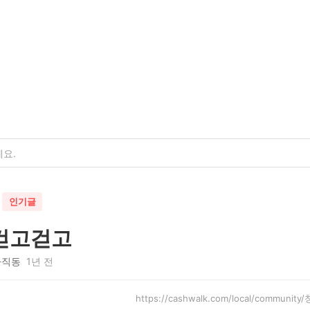
인기글
걷고걷고
사직동
1년 전
https://cashwalk.com/local/communi