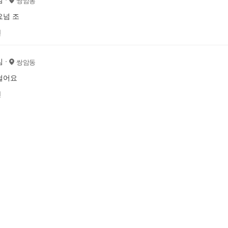
쌍암동
요넘 조
전
임
쌍암동
걸어요
전