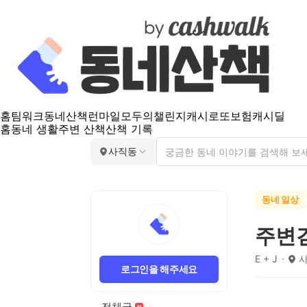
홈
팀워크
동네산책
런마일
모두의챌린지
캐시로또
보험
캐시딜
홈
동네 생활
주변 산책
산책 기록
사직동
동네 일상
주변
E + J
로그인을 해주세요
전체글