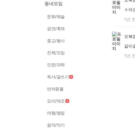
동네모임
ㅎ아
문화/예술
1년 
공연/축제
오복
종교/봉사
같이
친목/모임
1년 
인문/과학
독서/글쓰기
반려동물
요리/제조
여행/캠핑
음악/악기