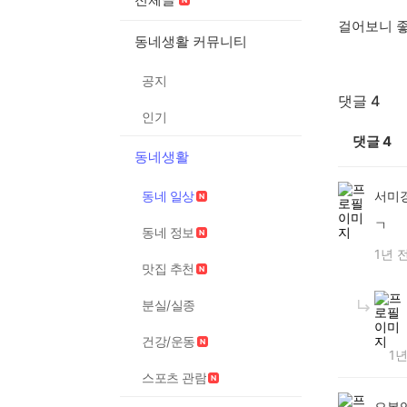
걸어보니 
동네생활 커뮤니티
공지
댓글 4
인기
댓글
4
동네생활
동네 일상
서미
ㄱ
동네 정보
1년 
맛집 추천
분실/실종
건강/운동
1년
스포츠 관람
오복