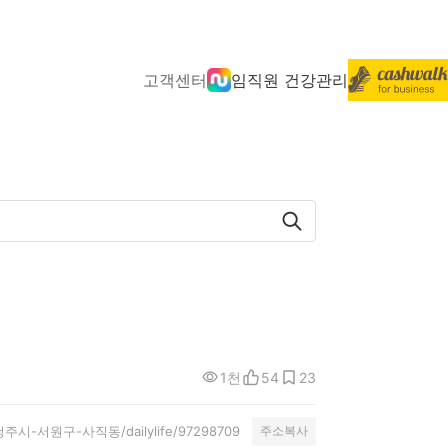
고객센터
임직원 건강관리
1천
54
23
ty/청주시-서원구-사직동/dailylife/97298709
주소복사