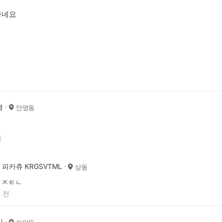
좋네요
경
안영동
전
피카츄 KRGSVTML
상동
ㅈㅌㄴ
 전
임