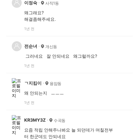
이정숙
사직1동
왜그래요?
해결좀해주세요.
1년 전
전순녀
개신동
그러네요 잘 안되네요 왜그럴까요?
1년 전
ㄱ지킴이
용암동
왜 안되는지 ㅡㅡㅡ
1년 전
KR3MY3Z
수곡동
요즘 적립 안해주나봐요 늘 되던데가 며칠전부
터 한군데도 안되네요