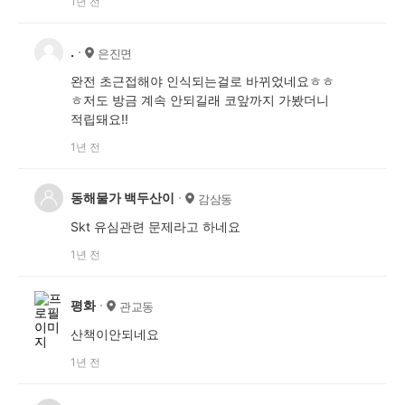
1년 전
.
은진면
완전 초근접해야 인식되는걸로 바뀌었네요ㅎㅎ
ㅎ저도 방금 계속 안되길래 코앞까지 가봤더니
적립돼요!!
1년 전
동해물가 백두산이
감삼동
Skt 유심관련 문제라고 하네요
1년 전
평화
관교동
산책이안되네요
1년 전