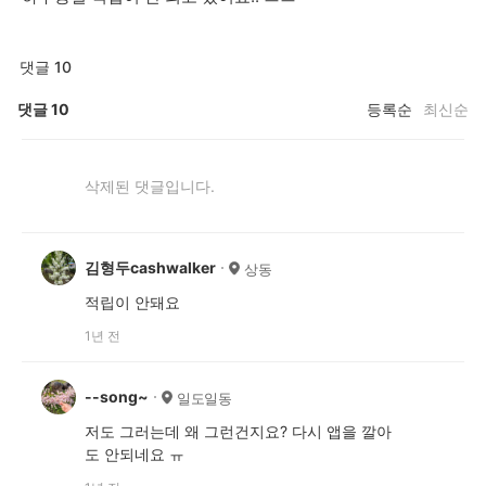
댓글 10
댓글
10
등록순
최신순
삭제된 댓글입니다.
김형두cashwalker
상동
적립이 안돼요
1년 전
--song~
일도일동
저도 그러는데 왜 그런건지요? 다시 앱을 깔아
도 안되네요 ㅠ