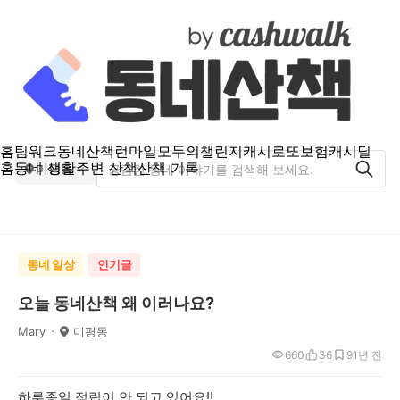
홈
팀워크
동네산책
런마일
모두의챌린지
캐시로또
보험
캐시딜
홈
동네 생활
주변 산책
산책 기록
미평동
동네 일상
인기글
오늘 동네산책 왜 이러나요?
Mary
미평동
660
36
9
1년 전
하루종일 적립이 안 되고 있어요!! ㅡㅡ