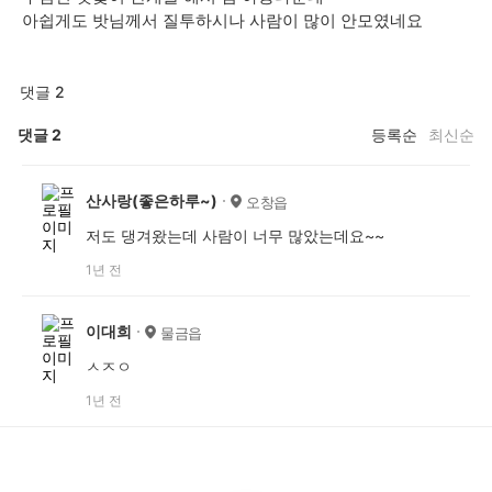
아쉽게도 밧님께서 질투하시나 사람이 많이 안모였네요
댓글 2
댓글
2
등록순
최신순
산사랑(좋은하루~)
오창읍
저도 댕겨왔는데 사람이 너무 많았는데요~~
1년 전
이대희
물금읍
ㅅㅈㅇ
1년 전