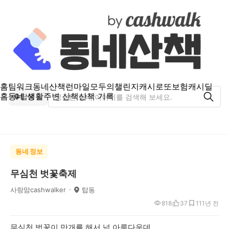
홈
팀워크
동네산책
런마일
모두의챌린지
캐시로또
보험
캐시딜
홈
동네 생활
주변 산책
산책 기록
탑동
동네 정보
무심천 벗꽃축제
사랑맘cashwalker
탑동
818
37
11
1년 전
무심천 벗꽃이 만개를 해서 넘 아릉다운데