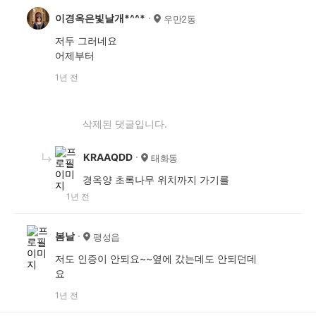
이경옥은빛날개*^^*
우만2동
저두 그러네요
어제부터
1년 전
삭제된 댓글입니다.
KRAAQDD
태화동
경옥양 초록나무 위치까지 가기를
1년 전
봄날
팽성읍
저도 인증이 안되요~~옆에 갔는데도 안되던데
요
1년 전