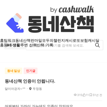
홈
팀워크
동네산책
런마일
모두의챌린지
캐시로또
보험
캐시딜
홈
동네 생활
주변 산책
산책 기록
두정동
동네 일상
인기글
동네산책 인증이 안됩니다.
달이아걷자~^^
두정동
315
11
5
1년 전
어제부터 가까이 가는데도 인증이 안되어요.