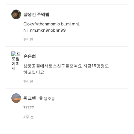
잘생긴 주먹밥
Cjokvfvthcnmomjo b..ml.mnj.
Ni nm.mkn9nobnn99
1년 전
손은희
삼풍공원에서토스친구들모여요 지금15명정도
하고있어요
1년 전
워크맨
용호동
?????
4주 전