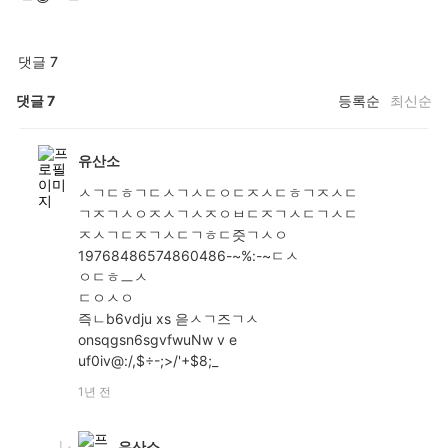
댓글 7
댓글
7
등록순
최신순
유산소
ㅅㄱㄷㅎㄱㄷㅅㄱㅅㄷㅇㄷㅈㅅㄷㅎㄱㅈㅅㄷ
ㄱㅈㄱㅅㅇㅈㅅㄱㅅㅈㅇㅂㄷㅈㄱㅅㄷㄱㅅㄷ
ㅈㅅㄱㄷㅈㄱㅅㄷㄱㅎㄷ즛ㄱㅅㅇ
19768486574860486-~%:-~ㄷㅅ
ㅇㄷㅎㅡㅅ
ㄷㅇㅅㅇ
즉ㄴb6vdju xs 읃ㅅㄱ즈ㄱㅅ
onsqgsn6sgvfwuNw v e
uf0iv@:/,$÷-;>/'+$8;_
1년 전
유산소