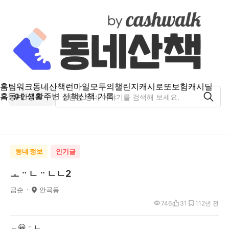
홈
팀워크
동네산책
런마일
모두의챌린지
캐시로또
보험
캐시딜
홈
동네 생활
주변 산책
산책 기록
안곡동
동네 정보
인기글
ㅗᆢㄴᆢㄴㄴ2
금순
안곡동
746
31
11
2년 전
ㄴ😀ᆢㄴ