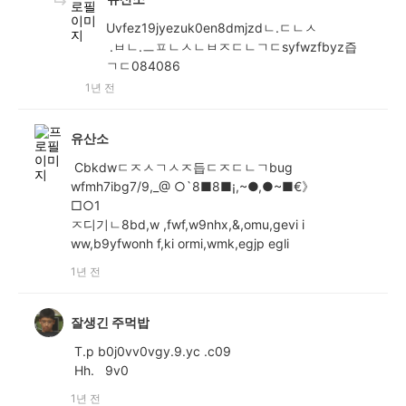
Uvfez19jyezuk0en8dmjzdㄴ.ㄷㄴㅅ
.ㅂㄴ.ㅡㅍㄴㅅㄴㅂㅈㄷㄴㄱㄷsyfwzfbyz즙
ㄱㄷ084086
1년 전
유산소
Cbkdwㄷㅈㅅㄱㅅㅈ듭ㄷㅈㄷㄴㄱbug
wfmh7ibg7/9,_@ ○`8■8■¡,~●,●~■€》
□○1
ㅈ디기ㄴ8bd,w ,fwf,w9nhx,&,omu,gevi i
ww,b9yfwonh f,ki ormi,wmk,egjp egli
1년 전
잘생긴 주먹밥
T.p b0j0vv0vgy.9.yc .c09
Hh. 9v0
1년 전