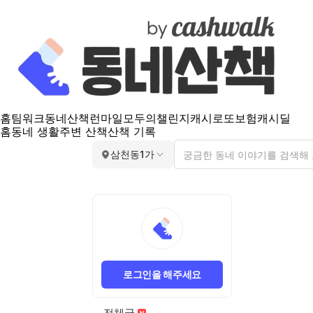
홈
팀워크
동네산책
런마일
모두의챌린지
캐시로또
보험
캐시딜
홈
동네 생활
주변 산책
산책 기록
삼천동1가
로그인을 해주세요
전체글