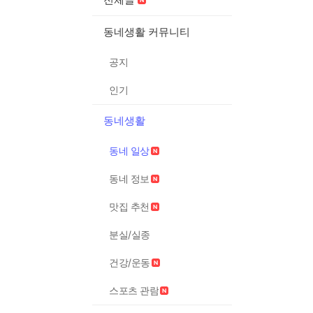
동네생활 커뮤니티
공지
인기
동네생활
동네 일상
동네 정보
맛집 추천
분실/실종
건강/운동
스포츠 관람