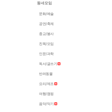
동네모임
문화/예술
공연/축제
종교/봉사
친목/모임
인문/과학
독서/글쓰기
반려동물
요리/제조
여행/캠핑
음악/악기